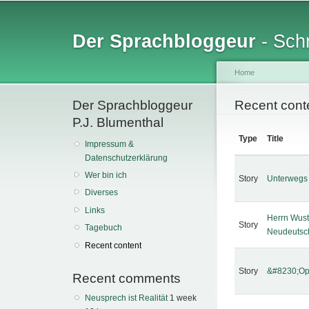
Sk
ma
Der Sprachbloggeur
- Schr
co
Home
Der Sprachbloggeur
You are her
Recent cont
P.J. Blumenthal
Type
Title
Impressum &
Datenschutzerklärung
Wer bin ich
Story
Unterwegs 
Diverses
Links
Herrn Wus
Story
Tagebuch
Neudeutsc
Recent content
Story
&#8230;Op
Recent comments
Neusprech ist Realität
1 week