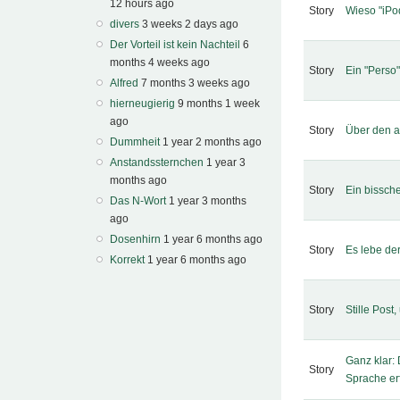
12 hours ago
Story
Wieso "iPo
divers
3 weeks 2 days ago
Der Vorteil ist kein Nachteil
6
months 4 weeks ago
Story
Ein "Perso"
Alfred
7 months 3 weeks ago
hierneugierig
9 months 1 week
ago
Story
Über den a
Dummheit
1 year 2 months ago
Anstandssternchen
1 year 3
months ago
Story
Ein bissch
Das N-Wort
1 year 3 months
ago
Dosenhirn
1 year 6 months ago
Story
Es lebe de
Korrekt
1 year 6 months ago
Story
Stille Post
Ganz klar:
Story
Sprache er