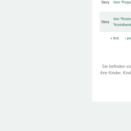
Story
Vom "Popp
Von "Rosin
Story
"Korinthen
Pages
« first
‹ p
Sie befinden sic
ihre Kinder. Kin