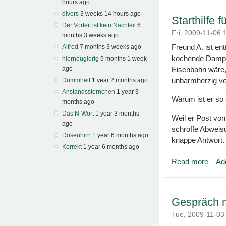
hours ago
divers
3 weeks 14 hours ago
Starthilfe 
Der Vorteil ist kein Nachteil
6
Fri, 2009-11-06
months 3 weeks ago
Freund A. ist en
Alfred
7 months 3 weeks ago
kochende Dampf 
hierneugierig
9 months 1 week
ago
Eisenbahn wäre,
unbarmherzig vo
Dummheit
1 year 2 months ago
Anstandssternchen
1 year 3
Warum ist er so
months ago
Das N-Wort
1 year 3 months
Weil er Post von
ago
schroffe Abweis
Dosenhirn
1 year 6 months ago
knappe Antwort.
Korrekt
1 year 6 months ago
Read more
Ad
about 
Gespräch 
Tue, 2009-11-0