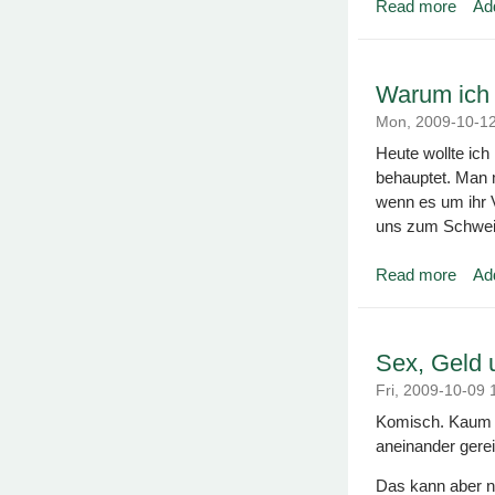
Read more
Ad
about 
Warum ich 
Mon, 2009-10-1
Heute wollte ich
behauptet. Man m
wenn es um ihr V
uns zum Schwei
Read more
Ad
about 
Sex, Geld 
Fri, 2009-10-09
Komisch. Kaum h
aneinander gerei
Das kann aber ni