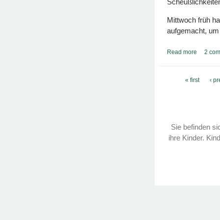
Scheußlichkeite
Mittwoch früh h
aufgemacht, um 
Read more
about Me
2 co
Pages
« first
‹ p
Sie befinden sic
ihre Kinder. Kin