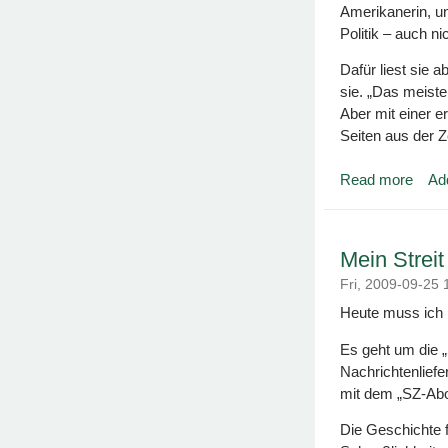
Amerikanerin, un
Politik – auch ni
Dafür liest sie a
sie. „Das meiste
Aber mit einer er
Seiten aus der Z
Read more
Ad
about
Mein Strei
Fri, 2009-09-25
Heute muss ich
Es geht um die „
Nachrichtenliefe
mit dem „SZ-Abo
Die Geschichte f