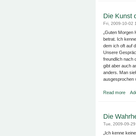
Die Kunst 
Fri, 2009-10-02
„Guten Morgen He
betrat. Ich kenn
dem ich oft auf 
Unsere Gespräch
freundlich nach 
gibt aber auch an
anders. Man sieh
ausgesprochen w
Read more
Ad
about 
Die Wahrhe
Tue, 2009-09-2
„Ich kenne keine