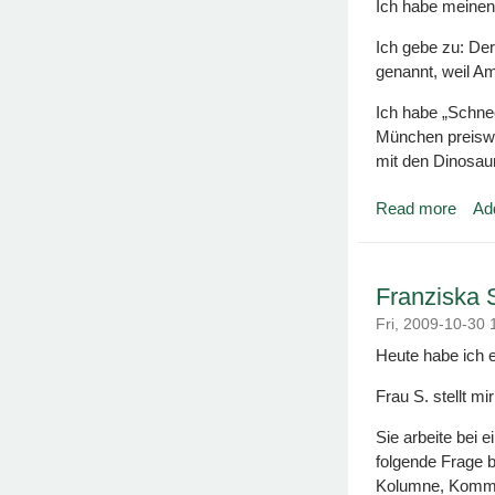
Ich habe meinen
Ich gebe zu: Der
genannt, weil A
Ich habe „Schnec
München preiswe
mit den Dinosaur
Read more
Ad
about
Franziska S
Fri, 2009-10-30
Heute habe ich e
Frau S. stellt mi
Sie arbeite bei e
folgende Frage 
Kolumne, Komme