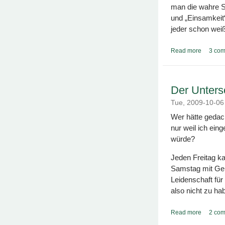
man die wahre S
und „Einsamkeit“
jeder schon wei
Read more
about Se
3 co
Der Unter
Tue, 2009-10-0
Wer hätte gedac
nur weil ich ein
würde?
Jeden Freitag ka
Samstag mit Gen
Leidenschaft für
also nicht zu hab
Read more
about D
2 co