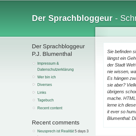
Sk
ma
Der Sprachbloggeur
- Schr
co
Der Sprachbloggeur
Sie befinden s
P.J. Blumenthal
längst ein Geh
Impressum &
der Stadt We
Datenschutzerklärung
nie wissen, was
Wer bin ich
Es hängen zwa
sie aber? Viel
Diverses
übrigens schon 
Links
mache. HTML s
Tagebuch
lerne ich dies
Recent content
it ever so hum
Blumenthal:
Recent comments
Neusprech ist Realität
5 days 3