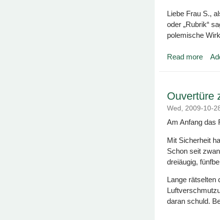
Liebe Frau S., al
oder „Rubrik“ s
polemische Wirk
Read more
Ad
about 
Ouvertüre 
Wed, 2009-10-2
Am Anfang das 
Mit Sicherheit h
Schon seit zwan
dreiäugig, fünfb
Lange rätselten 
Luftverschmutzu
daran schuld. B