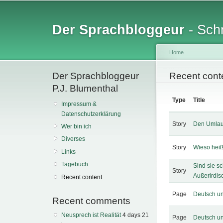
Sk
ma
Der Sprachbloggeur
- Schr
co
Home
Der Sprachbloggeur
You are her
Recent cont
P.J. Blumenthal
Type
Title
Impressum &
Datenschutzerklärung
Story
Den Umlaut
Wer bin ich
Diverses
Story
Wieso heiß
Links
Tagebuch
Sind sie 
Story
Außerirdi
Recent content
Page
Deutsch un
Recent comments
Neusprech ist Realität
4 days 21
Page
Deutsch un