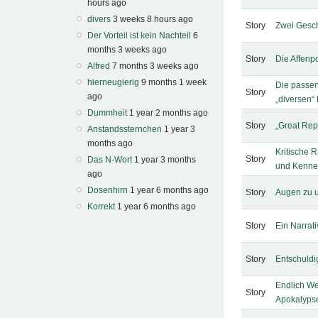
hours ago
divers
3 weeks 8 hours ago
Story
Zwei Gesc
Der Vorteil ist kein Nachteil
6
months 3 weeks ago
Story
Die Affenp
Alfred
7 months 3 weeks ago
hierneugierig
9 months 1 week
Die passen
Story
ago
„diversen
Dummheit
1 year 2 months ago
Story
„Great Repl
Anstandssternchen
1 year 3
months ago
Kritische 
Story
Das N-Wort
1 year 3 months
und Kenne
ago
Dosenhirn
1 year 6 months ago
Story
Augen zu u
Korrekt
1 year 6 months ago
Story
Ein Narrati
Story
Entschuldi
Endlich We
Story
Apokalyps