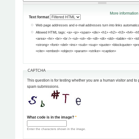
More information 
Text format
Web page addresses and e-mail addresses turn into links automatical
Allowed HTML tags: <a> <p> <span> <div> <h1> <h2> <h3> <h4> <h5> <h6> <img> <map>
<area> <hr> <br> <br /> <ul> <ol> <li> <dl> <dt> <dd> <table> <tr> <td> <em> <b> <u> <i>
<strong> <font> <del> <ins> <sub> <sup> <quote> <blockquote> <pre> <address> <code>
<cite> <embed> <object> <param> <strike> <caption>
CAPTCHA
This question is for testing whether you are a human visitor and t
spam submissions.
What code is in the image?
*
Enter the characters shown in the image.