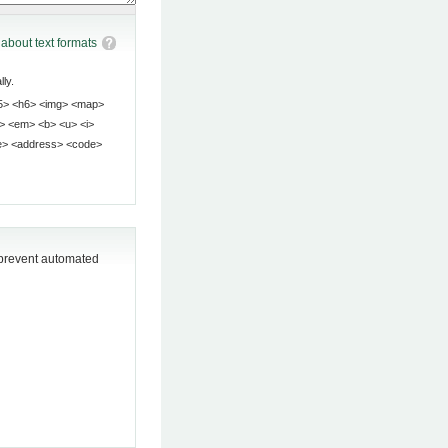
about text formats
ly.
o prevent automated