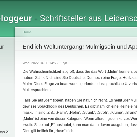
Skip to
main
bloggeur
- Schriftsteller aus Leidens
content
Home
ur
You are here
Endlich Weltuntergang! Mulmigsein und Ap
Wed, 2022-04-06 14:55 —
pjb
Die Wahrscheinlichkeit ist groß, dass Sie das Wort „Mulm“ kennen, b
haben. Schließlich sind Sie Deutsche. Dennoch eine Frage: Heißt es „
Mulm. Diese Frage zu beantworten, erfordert das sprachliche Urvert
Muttersprachlers.
Falls Sie auf „der“ tippen, haben Sie natürlich recht. Es heißt „der Mu
gewisse Sprachlogik des Deutschen. Es gibt nämlich eine Reihe einsi
maskulin sind. Z.B.: „Halm“, „Helm“, „Strunk“, „Stroh“, „Klump“, „Brand
„Mulm“ ist eine von dieser Kategorie. Wenn allerdings ein kurzes Wort
zweite Silbe auf „E“ auslautet, kann man dann davon ausgehen, dass
Dies gilt freilich für „Hase“ nicht.
ays 21