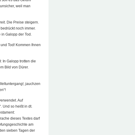
 unsicher, weil man
it. Die Preise steigern.
 bedrückt noch immer.
e in Galopp der Tod.
g und Tod! Kommen Ihnen
 In Galopp trotten die
em Bild von Dürer.
Weltuntergang!, jauchzen
en“!
verwendet. Auf
. Und so heißt in dt.
estament:
rache dieses Textes darf
öpfungsgeschichte am
 den sieben Tagen der