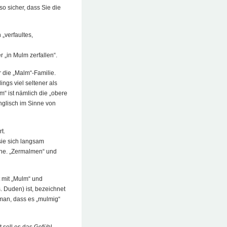
o sicher, dass Sie die
„verfaultes,
 „in Mulm zerfallen“.
r die „Malm“-Familie.
ngs viel seltener als
m“ ist nämlich die „obere
nglisch im Sinne von
t.
sie sich langsam
ene. „Zermalmen“ und
 mit „Mulm“ und
. Duden) ist, bezeichnet
 man, dass es „mulmig“
 soll es das Gefühl