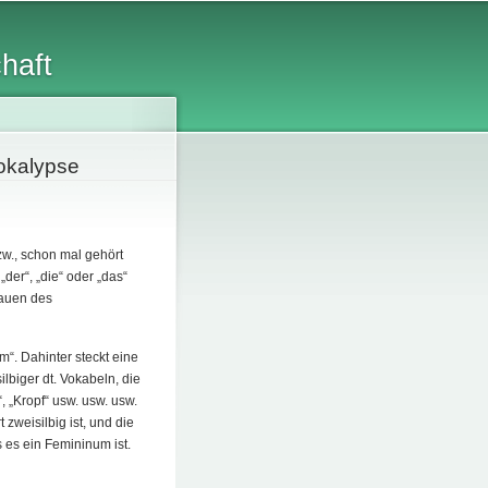
chaft
okalypse
zw., schon mal gehört
der“, „die“ oder „das“
rauen des
lm“. Dahinter steckt eine
lbiger dt. Vokabeln, die
“, „Kropf“ usw. usw. usw.
 zweisilbig ist, und die
 es ein Femininum ist.