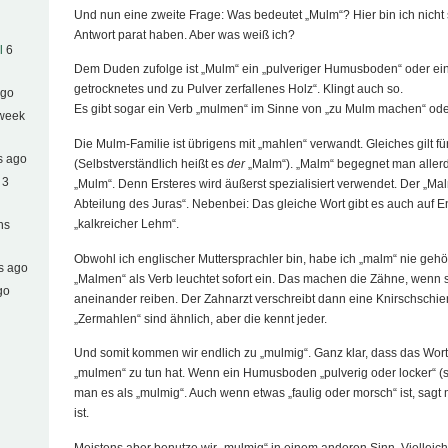
Und nun eine zweite Frage: Was bedeutet „Mulm“? Hier bin ich nicht s
Antwort parat haben. Aber was weiß ich?
l
6
Dem Duden zufolge ist „Mulm“ ein „pulveriger Humusboden“ oder ein 
getrocknetes und zu Pulver zerfallenes Holz“. Klingt auch so.
ago
Es gibt sogar ein Verb „mulmen“ im Sinne von „zu Mulm machen“ oder
 week
Die Mulm-Familie ist übrigens mit „mahlen“ verwandt. Gleiches gilt fü
s ago
(Selbstverständlich heißt es
der
„Malm“). „Malm“ begegnet man allerdi
 3
„Mulm“. Denn Ersteres wird äußerst spezialisiert verwendet. Der „Mal
Abteilung des Juras“. Nebenbei: Das gleiche Wort gibt es auch auf E
„kalkreicher Lehm“.
hs
Obwohl ich englischer Muttersprachler bin, habe ich „malm“ nie gehör
s ago
„Malmen“ als Verb leuchtet sofort ein. Das machen die Zähne, wenn 
go
aneinander reiben. Der Zahnarzt verschreibt dann eine Knirschschi
„Zermahlen“ sind ähnlich, aber die kennt jeder.
Und somit kommen wir endlich zu „mulmig“. Ganz klar, dass das Wort
„mulmen“ zu tun hat. Wenn ein Humusboden „pulverig oder locker“ (s
man es als „mulmig“. Auch wenn etwas „faulig oder morsch“ ist, sagt
ist.
Meistens aber benutze wir „mulmig“ in einem anderen Sinn. Vielleicht