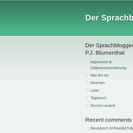
Der Sprach
Der Sprachblogge
P.J. Blumenthal
Impressum &
Datenschutzerklärung
Wer bin ich
Diverses
Links
Tagebuch
Recent content
Recent comments
Neusprech ist Realität
5 d