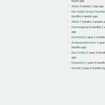
hours ago
divers
3 weeks 1 day ago
Der Vorteil ist kein Nachtei
months 4 weeks ago
Alfred
7 months 3 weeks 
hierneugierig
9 months 1
ago
Dummheit
1 year 2 month
Anstandssternchen
1 year
months ago
Das N-Wort
1 year 3 mont
ago
Dosenhirn
1 year 6 month
Korrekt
1 year 6 months a