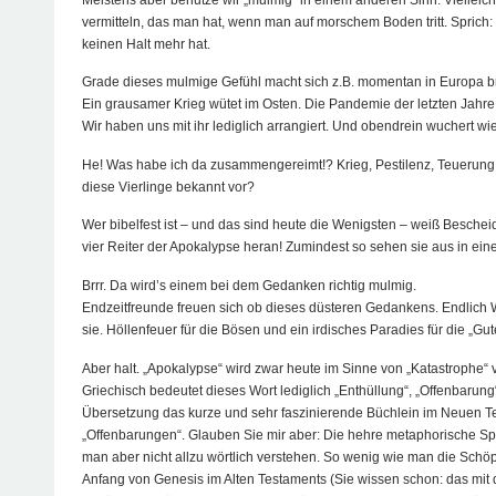
vermitteln, das man hat, wenn man auf morschem Boden tritt. Sprich:
keinen Halt mehr hat.
Grade dieses mulmige Gefühl macht sich z.B. momentan in Europa bre
Ein grausamer Krieg wütet im Osten. Die Pandemie der letzten Jahre
Wir haben uns mit ihr lediglich arrangiert. Und obendrein wuchert wi
He! Was habe ich da zusammengereimt!? Krieg, Pestilenz, Teuerun
diese Vierlinge bekannt vor?
Wer bibelfest ist – und das sind heute die Wenigsten – weiß Bescheid:
vier Reiter der Apokalypse heran! Zumindest so sehen sie aus in ein
Brrr. Da wird’s einem bei dem Gedanken richtig mulmig.
Endzeitfreunde freuen sich ob dieses düsteren Gedankens. Endlich 
sie. Höllenfeuer für die Bösen und ein irdisches Paradies für die „Gut
Aber halt. „Apokalypse“ wird zwar heute im Sinne von „Katastrophe“ 
Griechisch bedeutet dieses Wort lediglich „Enthüllung“, „Offenbarung“
Übersetzung das kurze und sehr faszinierende Büchlein im Neuen T
„Offenbarungen“. Glauben Sie mir aber: Die hehre metaphorische Sp
man aber nicht allzu wörtlich verstehen. So wenig wie man die Sch
Anfang von Genesis im Alten Testaments (Sie wissen schon: das mit