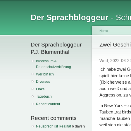
Sk
ma
Der Sprachbloggeur
- Schr
co
Home
Der Sprachbloggeur
You are her
Zwei Geschi
P.J. Blumenthal
Wed, 2022-06-2
Impressum &
Datenschutzerklärung
Ich habe zwei G
Wer bin ich
spielt hier kein
(üblicherweise a
Diverses
auch weiß und al
Links
Aggression, zu 
Tagebuch
Recent content
In New York – zu
Tauben „rat bir
Recent comments
manche Tauben ei
weil sich die st
Neusprech ist Realität
6 days 9