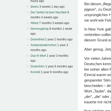
hours ago
Bei diesen „flie
divers
3 weeks 1 day ago
pigeon“, zu Deut
Der Vorteil ist kein Nachteil
6
ursprüngliches H
months 4 weeks ago
sie wohl wie Fel
Alfred
7 months 3 weeks ago
hierneugierig
9 months 1 week
In New York galt 
ago
verbreiten sollt
Dummheit
1 year 2 months ago
diesem Grund ein
Anstandssternchen
1 year 3
Aber genug. Jet
months ago
Das N-Wort
1 year 3 months
Vor vielen Jahren
ago
Deutschen kennen
Dosenhirn
1 year 6 months ago
bei seiner alten
Korrekt
1 year 6 months ago
Einmal waren wir
gespannter Stim
bescheiden – äh
Wort „Taube“, da
„der“, „die“ oder
kauerte mir nich
Nun erklärte mir