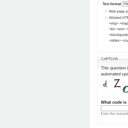
Text format
Web page add
Allowed HTML tags: <a> <p> <span> <div> <
<img> <map> <area> <hr> <br> <br />
<td> <em> <b> <u> <i> <st
<blockquote> <pre> <
<strike> <ca
CAPTCHA
This question 
automated sp
What code is
Enter the charact