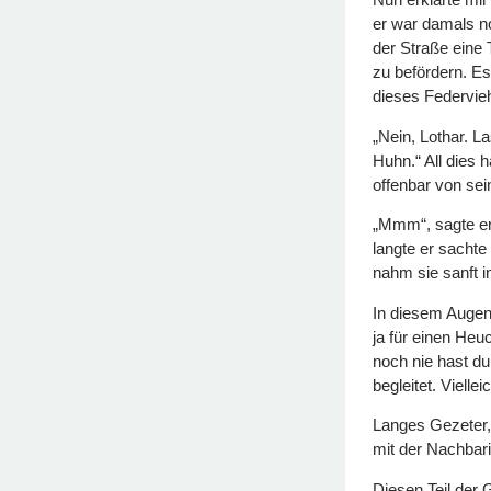
er war damals n
der Straße eine 
zu befördern. Es
dieses Federvie
„Nein, Lothar. L
Huhn.“ All dies h
offenbar von se
„Mmm“, sagte er
langte er sachte
nahm sie sanft in
In diesem Augen
ja für einen Heu
noch nie hast d
begleitet. Viellei
Langes Gezeter,
mit der Nachbari
Diesen Teil der 