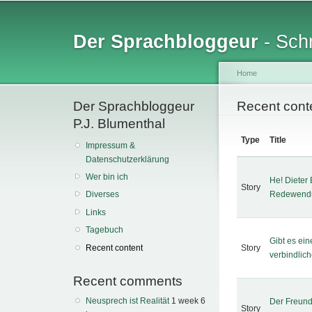
Sk
ma
Der Sprachbloggeur
- Schr
co
Home
Der Sprachbloggeur
You are her
Recent cont
P.J. Blumenthal
Type
Title
Impressum &
Datenschutzerklärung
Wer bin ich
He! Dieter
Story
Redewend
Diverses
Links
Tagebuch
Gibt es ei
Recent content
Story
verbindlich
Recent comments
Neusprech ist Realität
1 week 6
Der Freund
Story