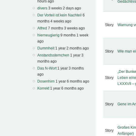
hours ago
Gedächtnis
divers
3 weeks 2 days ago
Der Vorteil ist kein Nachteil
6
months 4 weeks ago
Story
Warnung v
Alfred
7 months 3 weeks ago
hierneugierig
9 months 1 week
ago
Dummheit
1 year 2 months ago
Story
Wie man ei
Anstandssternchen
1 year 3
months ago
Das N-Wort
1 year 3 months
„Der Bunke
ago
Story
Leben eine
Dosenhirn
1 year 6 months ago
LXXXVII – 
Korrekt
1 year 6 months ago
Story
Gene im An
Großes Kin
Story
Anfänger)