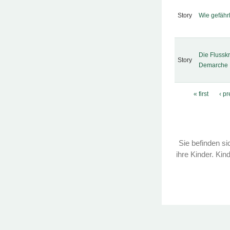
Story
Wie gefährl
Die Flussk
Story
Demarche
Pages
« first
‹ p
Sie befinden sic
ihre Kinder. Kin