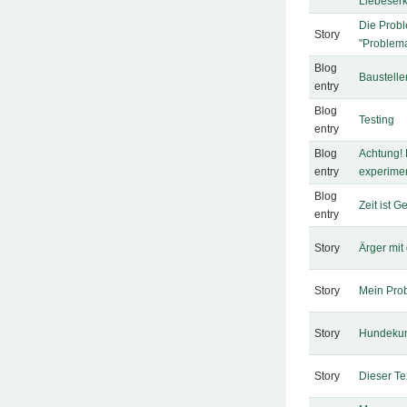
Liebeser
Die Probl
Story
"Problema
Blog
Baustell
entry
Blog
Testing
entry
Blog
Achtung! D
entry
experimen
Blog
Zeit ist G
entry
Story
Ärger mit
Story
Mein Pro
Story
Hundeku
Story
Dieser Te