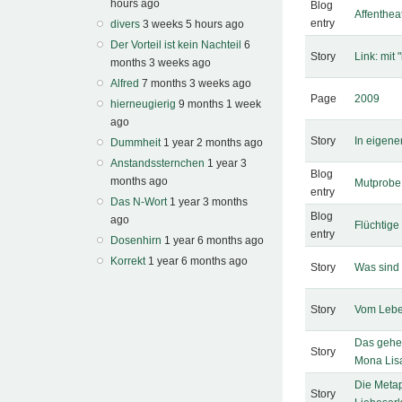
hours ago
Blog
Affenthea
entry
divers
3 weeks 5 hours ago
Der Vorteil ist kein Nachteil
6
Story
Link: mit
months 3 weeks ago
Alfred
7 months 3 weeks ago
Page
2009
hierneugierig
9 months 1 week
ago
Story
In eigene
Dummheit
1 year 2 months ago
Anstandssternchen
1 year 3
Blog
months ago
Mutprobe
entry
Das N-Wort
1 year 3 months
Blog
ago
Flüchtig
entry
Dosenhirn
1 year 6 months ago
Korrekt
1 year 6 months ago
Story
Was sind 
Story
Vom Lebe
Das gehei
Story
Mona Lis
Die Metap
Story