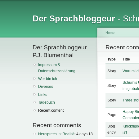
Sk
ma
Der Sprachbloggeur
- Schr
co
Home
Der Sprachbloggeur
You are her
Recent cont
P.J. Blumenthal
Type
Title
Impressum &
Datenschutzerklärung
Story
Warum ich
Wer bin ich
Schumis 
Story
Diverses
im global
Links
Story
Three sto
Tagebuch
Recent content
Happy Bir
Page
Computer
Recent comments
Blog
Knickrigke
entry
is'!
Neusprech ist Realität
4 days 18