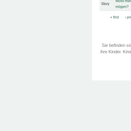
Muss man 
Story
mögen?
Pages
« first
‹ p
Sie befinden sic
ihre Kinder. Kin