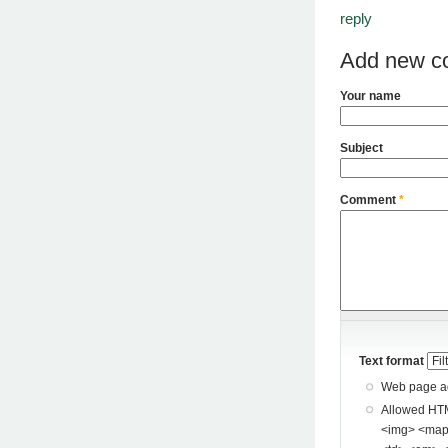
reply
Add new c
Your name
Subject
Comment
*
Text format
Web page add
Allowed HTML tags: <a> <p> <span> <div> <
<img> <map> <area> <hr> <br> <br />