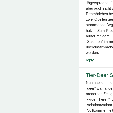
Jägersprache, fü
aber auch nicht 
Rehmädchen bezei
zwei Quellen ges
stammende Begri
hat. - - Zum Pro
außer mit dem H
"Salomon" im mu
übereinstimmend
werden.
reply
Tier-Deer 
Nun hab ich mich
"deer" war lange 
modernen Zeit gi
"wilden Tieren".
"schalom/salam b
"Vollkommenheit"