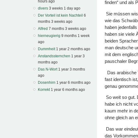
hours ago
finden“ und als Pa
divers
3 weeks 1 day ago
Sie müssen wiss
Der Vorteil ist kein Nachteil
6
wie das Schwäbi
months 3 weeks ago
haben jedenfall
Alfred
7 months 3 weeks ago
haben sie viele
hierneugierig
9 months 1 week
beiden Sprachen
ago
man deutsche und
Dummheit
1 year 2 months ago
mit dem englisch
Anstandssternchen
1 year 3
pauschaler Begri
months ago
Das N-Wort
1 year 3 months
Das arabische 
ago
fast identisch i
Dosenhirn
1 year 6 months ago
genau genommen
Korrekt
1 year 6 months ago
So weit so gut.
habe ich nicht v
kaum mehr in de
ohne gleich an e
Das war eindeuti
das Vorkommen 