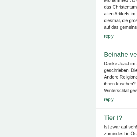
Mohammed”. Die 
das Christentum u
alten Artikels i
diesmal, die gr
auf das gemein
reply
Beinahe ve
Danke Joachim. 
geschrieben. Die
Andere Religione
ihnen kuschen? 
Winterschlaf gew
reply
Tier !?
Ist zwar auf sch
zumindest in Öst