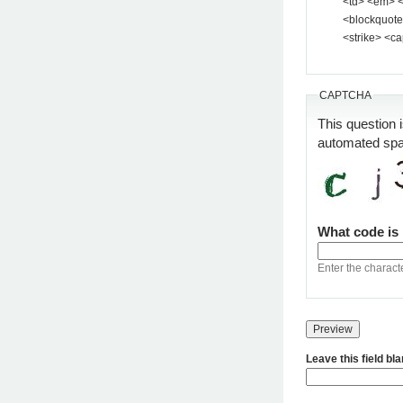
<td> <em> <b> <u> <i> <st
<blockquote> <pre> <
<strike> <ca
CAPTCHA
This question 
automated sp
What code is
Enter the charact
Leave this field bl