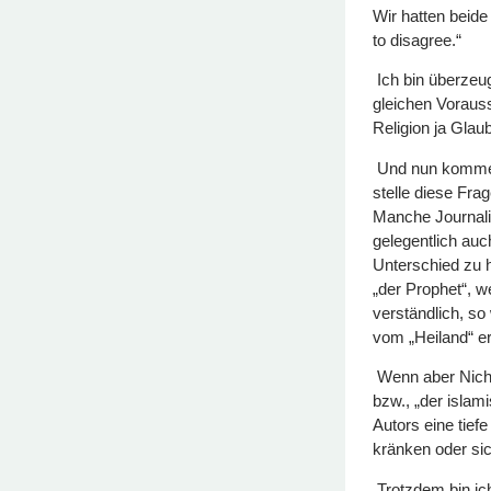
Wir hatten beid
to disagree.“
Ich bin überzeu
gleichen Vorauss
Religion ja Gla
Und nun komme 
stelle diese Fra
Manche Journali
gelegentlich au
Unterschied zu 
„der Prophet“, we
verständlich, so
vom „Heiland“ er
Wenn aber Nicht
bzw., „der isla
Autors eine tief
kränken oder si
Trotzdem bin ic