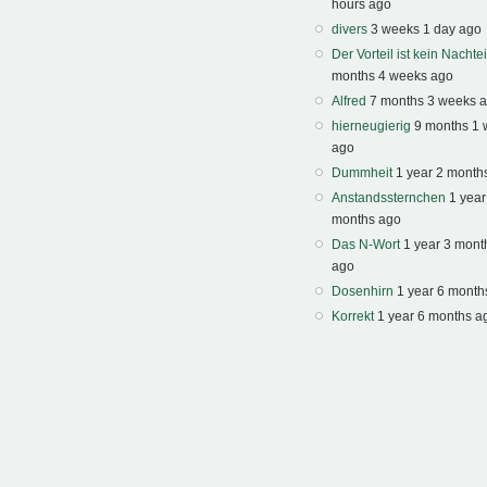
hours ago
divers
3 weeks 1 day ago
Der Vorteil ist kein Nachtei
months 4 weeks ago
Alfred
7 months 3 weeks 
hierneugierig
9 months 1
ago
Dummheit
1 year 2 month
Anstandssternchen
1 year
months ago
Das N-Wort
1 year 3 mont
ago
Dosenhirn
1 year 6 month
Korrekt
1 year 6 months a