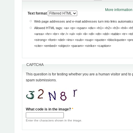
More information 
Text format
Web page addresses and e-mail addresses turn into links automatical
Allowed HTML tags: <a> <p> <span> <div> <h1> <h2> <h3> <h4> <h5> <h6> <img> <map>
<area> <hr> <br> <br /> <ul> <ol> <li> <dl> <dt> <dd> <table> <tr> <td> <em> <b> <u> <i>
<strong> <font> <del> <ins> <sub> <sup> <quote> <blockquote> <pre> <address> <code>
<cite> <embed> <object> <param> <strike> <caption>
CAPTCHA
This question is for testing whether you are a human visitor and t
spam submissions.
What code is in the image?
*
Enter the characters shown in the image.