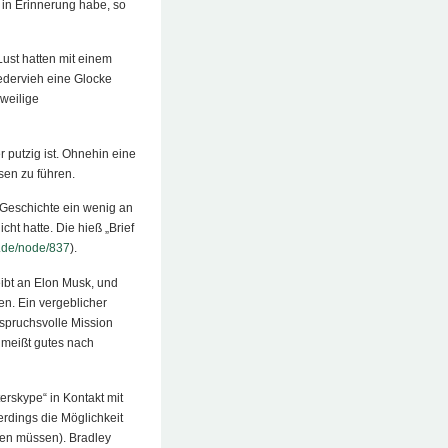
g in Erinnerung habe, so
Lust hatten mit einem
edervieh eine Glocke
weilige
putzig ist. Ohnehin eine
en zu führen.
e Geschichte ein wenig an
icht hatte. Die hieß „Brief
r.de/node/837
).
ibt an Elon Musk, und
en. Ein vergeblicher
nspruchsvolle Mission
hmeißt gutes nach
erskype“ in Kontakt mit
erdings die Möglichkeit
ren müssen). Bradley