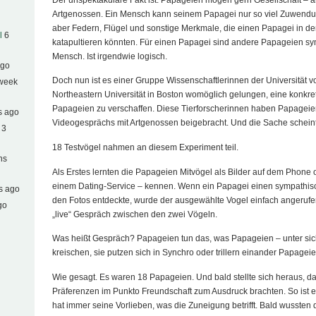
Artgenossen. Ein Mensch kann seinem Papagei nur so viel Zuwendu
aber Federn, Flügel und sonstige Merkmale, die einen Papagei in d
l
6
katapultieren könnten. Für einen Papagei sind andere Papageien sym
Mensch. Ist irgendwie logisch.
ago
Doch nun ist es einer Gruppe Wissenschaftlerinnen der Universität 
 week
Northeastern Universität in Boston womöglich gelungen, eine konkret
Papageien zu verschaffen. Diese Tierforscherinnen haben Papageie
s ago
Videogesprächs mit Artgenossen beigebracht. Und die Sache scheint 
 3
18 Testvögel nahmen an diesem Experiment teil.
hs
Als Erstes lernten die Papageien Mitvögel als Bilder auf dem Phone 
einem Dating-Service – kennen. Wenn ein Papagei einen sympathis
s ago
den Fotos entdeckte, wurde der ausgewählte Vogel einfach angerufen
go
„live“ Gespräch zwischen den zwei Vögeln.
Was heißt Gespräch? Papageien tun das, was Papageien – unter sich
kreischen, sie putzen sich in Synchro oder trillern einander Papageie
Wie gesagt. Es waren 18 Papageien. Und bald stellte sich heraus, das
Präferenzen im Punkto Freundschaft zum Ausdruck brachten. So ist es
hat immer seine Vorlieben, was die Zuneigung betrifft. Bald wussten 