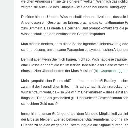
welchen Artgenossen, sie „telefonieren“ wollten. Wenn ich das richti
zeigten sie aufs Bild des Kumpels – wie eben bei einem Dating-App.
Darüber hinaus: Um den Wissenschaftlerinnen mitzuteilen, dass sie 
Artgenossen ein Gespräch zu führen, brachte das kontakthungrige F
zum Bimmeln. Das diente als Zeichen. Und prompt kontaktierte die je
Wissenschaftlerin den erwünschten Gesprächspartner.
Man möchte denken, dass diese Sache irgendwie liebenswürdig oder 
schöne Lösung, um einsame Papageien zu sympathischen Artgenoss
Dem ist aber, wenn Sie mich fragen, nicht so. Mich hat diese traurig
eine Glosse erinnert, die ich im letzten Jahr auf dieser Seite veröffentl
eines letzten Überlebenden der Mars Mission“ (
http://sprachbloggeu
Mein sympathischer Raumschiffabenteurer – er heißt Bradley – schre
zwar mit der freundlichen Bitte, ihn, Bradley, nach Erden zurückzuhol
Wunschtraum wohl, da – so wie wir im Brief erfahren – diese einst a
längst auf Erden als gescheitert gilt. Und welcher Geschäftsmann sc
schlechtem Geld nach?
Immerhin hat unser Gefangener auf dem Mars die Möglichkeit via „Int
der Erde zu bleiben. Ebenso bekommt er Gitarrenunterricht (ohne all
Duetten zu spielen wegen der Entfernung, die die Signale durchque