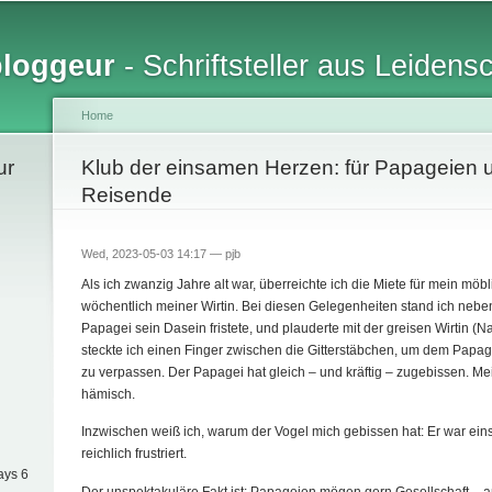
Skip to
main
bloggeur
- Schriftsteller aus Leidens
content
Home
ur
You are here
Klub der einsamen Herzen: für Papageien 
Reisende
Wed, 2023-05-03 14:17 —
pjb
Als ich zwanzig Jahre alt war, überreichte ich die Miete für mein möb
wöchentlich meiner Wirtin. Bei diesen Gelegenheiten stand ich nebe
Papagei sein Dasein fristete, und plauderte mit der greisen Wirtin 
steckte ich einen Finger zwischen die Gitterstäbchen, um dem Papage
zu verpassen. Der Papagei hat gleich – und kräftig – zugebissen. Mei
hämisch.
Inzwischen weiß ich, warum der Vogel mich gebissen hat: Er war ei
reichlich frustriert.
ays 6
Der unspektakuläre Fakt ist: Papageien mögen gern Gesellschaft – a