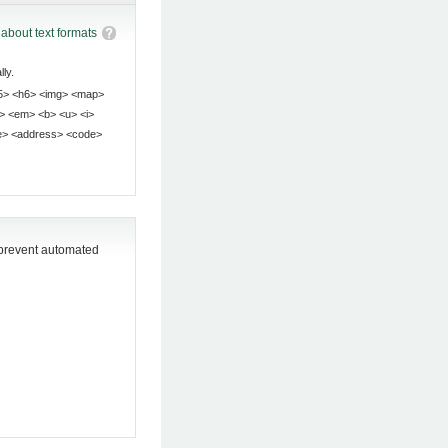
about text formats
ly.
o prevent automated