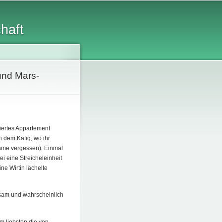
chaft
und Mars-
liertes Appartement
n dem Käfig, wo ihr
(Name vergessen). Einmal
i eine Streicheleinheit
ne Wirtin lächelte
nsam und wahrscheinlich
m liebsten die von