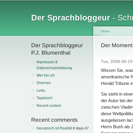
Sk
ma
Der Sprachbloggeur
- Schr
co
Home
Der Sprachbloggeur
You are her
Der Moment 
P.J. Blumenthal
Tue, 2008-08-1
Impressum &
Datenschutzerklärung
Wissen Sie, was 
Wer bin ich
amerikanische R
Herald Tribune e
Diverses
Links
Sie steht in ein
Tagebuch
der Autor bei de
Recent content
zwischen Vladimi
diese Weltpoliti
Recent comments
ausgelassen lach
Herrn Bush als Z
Neusprech ist Realität
6 days 47