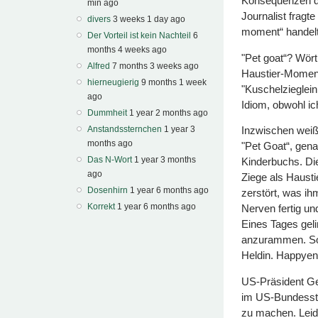
Konsequenzen de
min ago
Journalist fragte
divers
3 weeks 1 day ago
moment“ handelt
Der Vorteil ist kein Nachteil
6
months 4 weeks ago
"Pet goat“? Wörtl
Alfred
7 months 3 weeks ago
Haustier-Moment“
hierneugierig
9 months 1 week
"Kuschelzieglei
ago
Idiom, obwohl ic
Dummheit
1 year 2 months ago
Anstandssternchen
1 year 3
Inzwischen weiß 
months ago
"Pet Goat“, genau
Das N-Wort
1 year 3 months
Kinderbuchs. Die
ago
Ziege als Haustie
Dosenhirn
1 year 6 months ago
zerstört, was i
Korrekt
1 year 6 months ago
Nerven fertig un
Eines Tages gel
anzurammen. Som
Heldin. Happyen
US-Präsident Ge
im US-Bundessta
zu machen. Leide