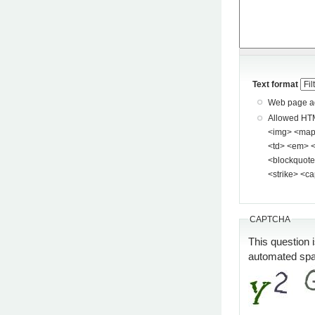
Text format
Web page add
Allowed HTML tags: <a> <p> <span> <div> <
<img> <map> <area> <hr> <br> <br />
<td> <em> <b> <u> <i> <st
<blockquote> <pre> <
<strike> <ca
CAPTCHA
This question 
automated sp