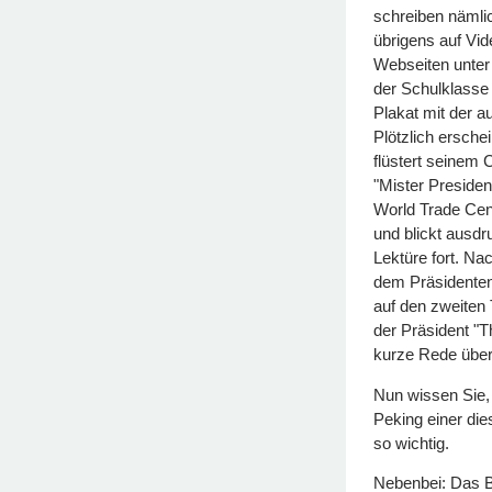
schreiben nämli
übrigens auf Vid
Webseiten unter 
der Schulklasse 
Plakat mit der 
Plötzlich ersche
flüstert seinem 
"Mister Presiden
World Trade Cen
und blickt ausdr
Lektüre fort. Na
dem Präsidenten
auf den zweiten
der Präsident "T
kurze Rede über
Nun wissen Sie, 
Peking einer die
so wichtig.
Nebenbei: Das B