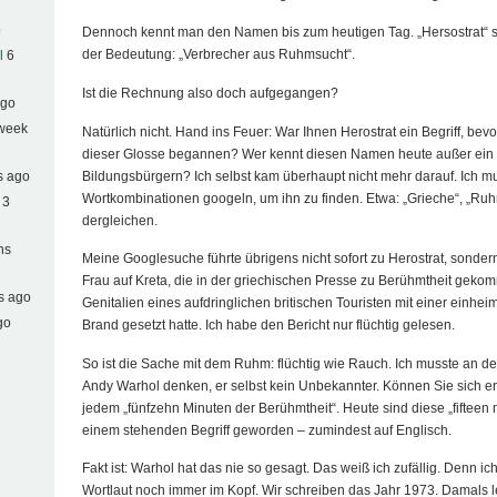
o
Dennoch kennt man den Namen bis zum heutigen Tag. „Hersostrat“ s
der Bedeutung: „Verbrecher aus Ruhmsucht“.
l
6
Ist die Rechnung also doch aufgegangen?
ago
 week
Natürlich nicht. Hand ins Feuer: War Ihnen Herostrat ein Begriff, bevo
dieser Glosse begannen? Wer kennt diesen Namen heute außer ein
Bildungsbürgern? Ich selbst kam überhaupt nicht mehr darauf. Ich m
s ago
Wortkombinationen googeln, um ihn zu finden. Etwa: „Grieche“, „Ruh
 3
dergleichen.
hs
Meine Googlesuche führte übrigens nicht sofort zu Herostrat, sonder
Frau auf Kreta, die in der griechischen Presse zu Berühmtheit gekomm
s ago
Genitalien eines aufdringlichen britischen Touristen mit einer einhe
go
Brand gesetzt hatte. Ich habe den Bericht nur flüchtig gelesen.
So ist die Sache mit dem Ruhm: flüchtig wie Rauch. Ich musste an 
Andy Warhol denken, er selbst kein Unbekannter. Können Sie sich e
jedem „fünfzehn Minuten der Berühmtheit“. Heute sind diese „fifteen 
einem stehenden Begriff geworden – zumindest auf Englisch.
Fakt ist: Warhol hat das nie so gesagt. Das weiß ich zufällig. Denn 
Wortlaut noch immer im Kopf. Wir schreiben das Jahr 1973. Damals le