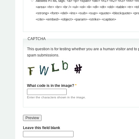
Allowed HTML tags: <a> <p> <span> <div> <h1> <h2> <h3> <h4> <h5> <h6> <img> <map>
<area> <hr> <br> <br /> <ul> <ol> <li> <dl> <dt> <dd> <table> <tr> <td> <em> <b> <u> <i>
<strong> <font> <del> <ins> <sub> <sup> <quote> <blockquote> <pre> <address> <code>
<cite> <embed> <object> <param> <strike> <caption>
CAPTCHA
This question is for testing whether you are a human visitor and t
spam submissions.
What code is in the image?
*
Enter the characters shown in the image.
Leave this field blank