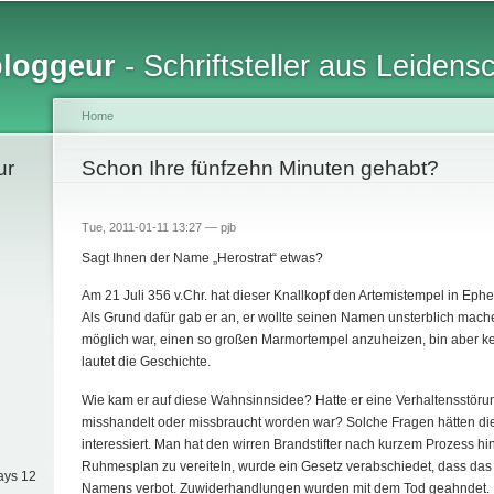
Skip to
main
bloggeur
- Schriftsteller aus Leidens
content
Home
ur
You are here
Schon Ihre fünfzehn Minuten gehabt?
Tue, 2011-01-11 13:27 —
pjb
Sagt Ihnen der Name „Herostrat“ etwas?
Am 21 Juli 356 v.Chr. hat dieser Knallkopf den Artemistempel in Ephe
Als Grund dafür gab er an, er wollte seinen Namen unsterblich machen
möglich war, einen so großen Marmortempel anzuheizen, bin aber kei
lautet die Geschichte.
Wie kam er auf diese Wahnsinnsidee? Hatte er eine Verhaltensstörung
misshandelt oder missbraucht worden war? Solche Fragen hätten di
interessiert. Man hat den wirren Brandstifter nach kurzem Prozess hi
Ruhmesplan zu vereiteln, wurde ein Gesetz verabschiedet, dass da
ays 12
Namens verbot. Zuwiderhandlungen wurden mit dem Tod geahndet.