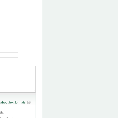
about text formats
ly.