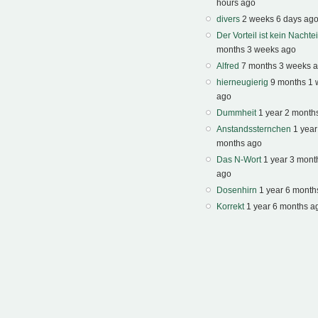
hours ago
divers
2 weeks 6 days ag
Der Vorteil ist kein Nachtei
months 3 weeks ago
Alfred
7 months 3 weeks 
hierneugierig
9 months 1
ago
Dummheit
1 year 2 month
Anstandssternchen
1 year
months ago
Das N-Wort
1 year 3 mont
ago
Dosenhirn
1 year 6 month
Korrekt
1 year 6 months a