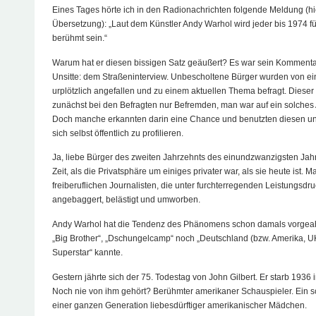
Eines Tages hörte ich in den Radionachrichten folgende Meldung (h
Übersetzung): „Laut dem Künstler Andy Warhol wird jeder bis 1974 f
berühmt sein.“
Warum hat er diesen bissigen Satz geäußert? Es war sein Kommenta
Unsitte: dem Straßeninterview. Unbescholtene Bürger wurden von 
urplötzlich angefallen und zu einem aktuellen Thema befragt. Diese
zunächst bei den Befragten nur Befremden, man war auf ein solches At
Doch manche erkannten darin eine Chance und benutzten diesen unve
sich selbst öffentlich zu profilieren.
Ja, liebe Bürger des zweiten Jahrzehnts des einundzwanzigsten Jah
Zeit, als die Privatsphäre um einiges privater war, als sie heute ist. 
freiberuflichen Journalisten, die unter furchterregenden Leistungsdr
angebaggert, belästigt und umworben.
Andy Warhol hat die Tendenz des Phänomens schon damals vorgeah
„Big Brother“, „Dschungelcamp“ noch „Deutschland (bzw. Amerika, UK
Superstar“ kannte.
Gestern jährte sich der 75. Todestag von John Gilbert. Er starb 1936 
Noch nie von ihm gehört? Berühmter amerikaner Schauspieler. Ein
einer ganzen Generation liebesdürftiger amerikanischer Mädchen.