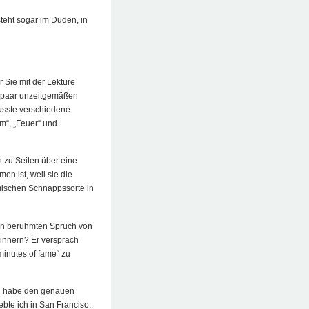
teht sogar im Duden, in
r Sie mit der Lektüre
 paar unzeitgemäßen
usste verschiedene
m“, „Feuer“ und
n zu Seiten über eine
en ist, weil sie die
imischen Schnappssorte in
den berühmten Spruch von
rinnern? Er versprach
minutes of fame“ zu
ich habe den genauen
bte ich in San Franciso.