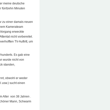
ier meine deutsche
ür fünfzehn Minuten
r zu einer damals neuen
einem Kamerateam
r Vorgang erweckte
tentat nicht vorbereitet.
rhofften TV-Auftritt, um
rhunderts. Es gab eine
Man wurde nicht von
uck standen,
nt, obwohl er weder
 usw.) sucht einen
im Alter von 38 Jahren .
 schöner Mann, Schwarm