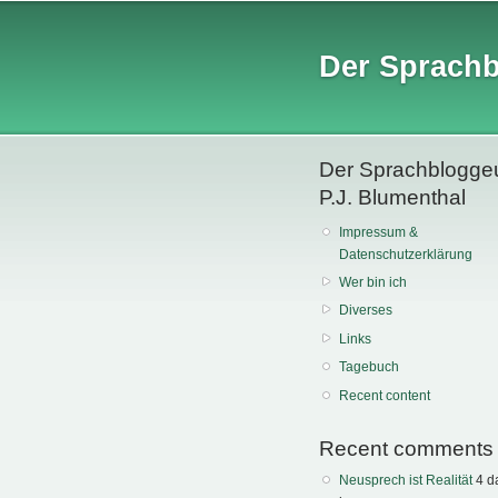
Der Sprach
Der Sprachblogge
P.J. Blumenthal
Impressum &
Datenschutzerklärung
Wer bin ich
Diverses
Links
Tagebuch
Recent content
Recent comments
Neusprech ist Realität
4 d