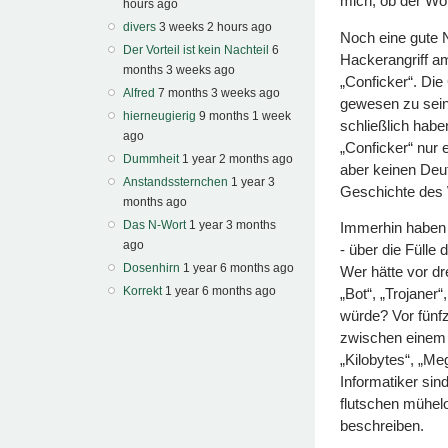
mich, ob der Wo
hours ago
divers
3 weeks 2 hours ago
Noch eine gute 
Der Vorteil ist kein Nachteil
6
Hackerangriff am
months 3 weeks ago
„Conficker“. Di
Alfred
7 months 3 weeks ago
gewesen zu sein
hierneugierig
9 months 1 week
schließlich habe
ago
„Conficker“ nur 
Dummheit
1 year 2 months ago
aber keinen Deut
Anstandssternchen
1 year 3
Geschichte des
months ago
Das N-Wort
1 year 3 months
Immerhin haben w
ago
- über die Fülle 
Dosenhirn
1 year 6 months ago
Wer hätte vor d
Korrekt
1 year 6 months ago
„Bot“, „Trojaner
würde? Vor fünf
zwischen einem 
„Kilobytes“, „Me
Informatiker sin
flutschen mühelo
beschreiben.