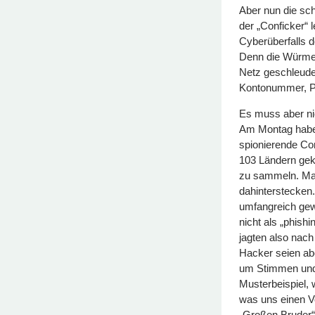
Aber nun die sch
der „Conficker“ 
Cyberüberfalls 
Denn die Würmer
Netz geschleuder
Kontonummer, Pa
Es muss aber ni
Am Montag habe 
spionierende Co
103 Ländern gek
zu sammeln. Man
dahinterstecken.
umfangreich gew
nicht als „phish
jagten also nach
Hacker seien ab
um Stimmen und 
Musterbeispiel,
was uns einen V
„Großen Bruder“