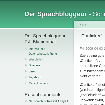
Sk
ma
Der Sprachbloggeur
- Schr
co
Home
Der Sprachbloggeur
You are her
"Conficker":
P.J. Blumenthal
Fri, 2009-04-03
Impressum &
Datenschutzerklärung
Zuerst eine gut
Wer bin ich
„Conficker“, von
abermillione Co
Diverses
zumindest dem G
Links
nicht verloren.
Tagebuch
Recent content
„Conficker“ ist 
(wie in „konfigur
Recent comments
„konfickuriert“ 
verwendet wird, 
Neusprech ist Realität
4 days 15