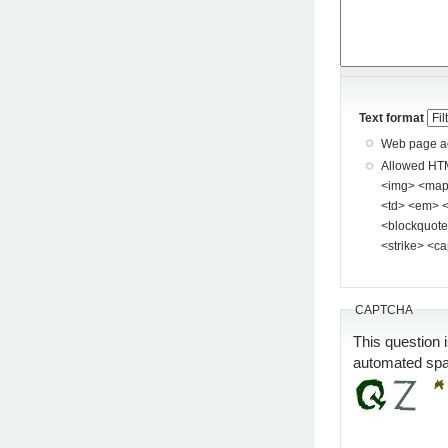
Text format
Web page add
Allowed HTML tags: <a> <p> <span> <div> <
<img> <map> <area> <hr> <br> <br />
<td> <em> <b> <u> <i> <st
<blockquote> <pre> <
<strike> <ca
CAPTCHA
This question 
automated sp