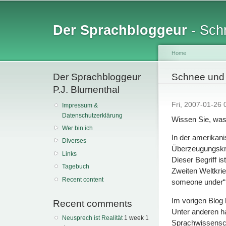
Sk
ma
Der Sprachbloggeur
- Schr
co
Home
Der Sprachbloggeur
You are her
Schnee und
P.J. Blumenthal
Fri, 2007-01-26
Impressum &
Datenschutzerklärung
Wissen Sie, was 
Wer bin ich
In der amerikan
Diverses
Überzeugungskra
Links
Dieser Begriff i
Tagebuch
Zweiten Weltkrie
Recent content
someone under“,
Im vorigen Blog
Recent comments
Unter anderen h
Neusprech ist Realität
1 week 1
Sprachwissensch