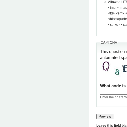
Allowed HTML tags: <a> <p> <span> <div> <
<img> <map> <area> <hr> <br> <br />
<td> <em> <b> <u> <i> <st
<blockquote> <pre> <
<strike> <ca
CAPTCHA
This question 
automated sp
What code is
Enter the charact
Leave this field bl