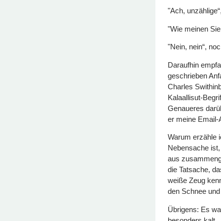
"Ach, unzählige“,
"Wie meinen Sie
"Nein, nein“, noc
Daraufhin empfah
geschrieben Anf
Charles Swithin
Kalaallisut-Begr
Genaueres darüb
er meine Email-A
Warum erzähle i
Nebensache ist,
aus zusammenges
die Tatsache, das
weiße Zeug kenne
den Schnee und d
Übrigens: Es war
besonders kalt, 