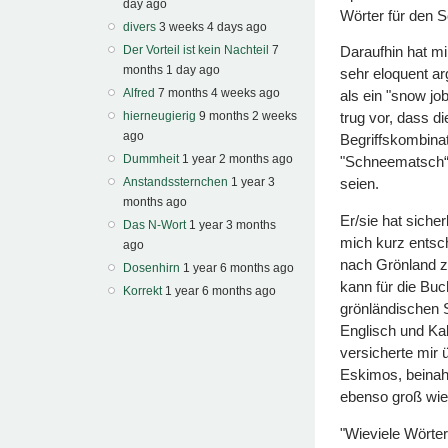
day ago
Wörter für den 
divers
3 weeks 4 days ago
Der Vorteil ist kein Nachteil
7
Daraufhin hat mi
months 1 day ago
sehr eloquent a
Alfred
7 months 4 weeks ago
als ein "snow jo
hierneugierig
9 months 2 weeks
trug vor, dass 
ago
Begriffskombina
Dummheit
1 year 2 months ago
"Schneematsch“,
Anstandssternchen
1 year 3
seien.
months ago
Er/sie hat siche
Das N-Wort
1 year 3 months
mich kurz entsc
ago
nach Grönland zu
Dosenhirn
1 year 6 months ago
kann für die Bu
Korrekt
1 year 6 months ago
grönländischen S
Englisch und Ka
versicherte mir 
Eskimos, beinahe
ebenso groß wie
"Wieviele Wörter 