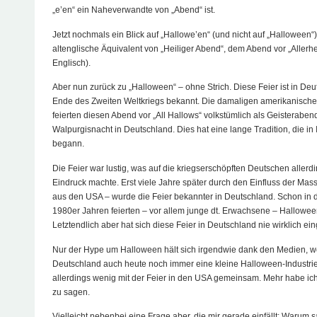
„e’en“ ein Naheverwandte von „Abend“ ist.
Jetzt nochmals ein Blick auf „Hallowe’en“ (und nicht auf „Halloween“).
altenglische Äquivalent von „Heiliger Abend“, dem Abend vor „Allerhei
Englisch).
Aber nun zurück zu „Halloween“ – ohne Strich. Diese Feier ist in Deu
Ende des Zweiten Weltkriegs bekannt. Die damaligen amerikanisch
feierten diesen Abend vor „All Hallows“ volkstümlich als Geisteraben
Walpurgisnacht in Deutschland. Dies hat eine lange Tradition, die in
begann.
Die Feier war lustig, was auf die kriegserschöpften Deutschen allerd
Eindruck machte. Erst viele Jahre später durch den Einfluss der Ma
aus den USA – wurde die Feier bekannter in Deutschland. Schon in 
1980er Jahren feierten – vor allem junge dt. Erwachsene – Hallowee
Letztendlich aber hat sich diese Feier in Deutschland nie wirklich e
Nur der Hype um Halloween hält sich irgendwie dank den Medien, w
Deutschland auch heute noch immer eine kleine Halloween-Industrie 
allerdings wenig mit der Feier in den USA gemeinsam. Mehr habe ic
zu sagen.
Vielleicht nebenbei eine Frage aber, die mir gerade einfällt: Warum