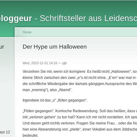
Skip to
main
bloggeur
- Schriftsteller aus Leidens
content
Home
ur
You are here
Der Hype um Halloween
Wed, 2023-11-01 14:16 —
pjb
Verzeihen Sie mir, wenn ich korrigiere: Es heißt nicht „Halloween“, s
kleine Strich zwischen den zwei „e“s ist nicht ohne. „E’en“ war mal i
die schriftliche Wiedergabe der damals gängigen Aussprache des Wo
man „evening“), also „Abend“.
Irgendwie ist das „v“ „flöten gegangen“.
„Flöten gegangen“. Komische Redewendung. Soll das heißen, dass d
mit „verloren gehen“ zu tun hat? Kann ich mir nicht vorstellen. Ich spi
Und davon geht nichts verloren. Fragen Sie meine Frau…oder die Nac
hier eine Abwandelung von „pleite“, einer Vokabel aus dem Jiddischen
ays 12
bedeutet.