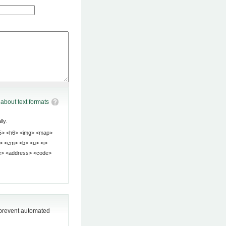
about text formats
ly.
o prevent automated