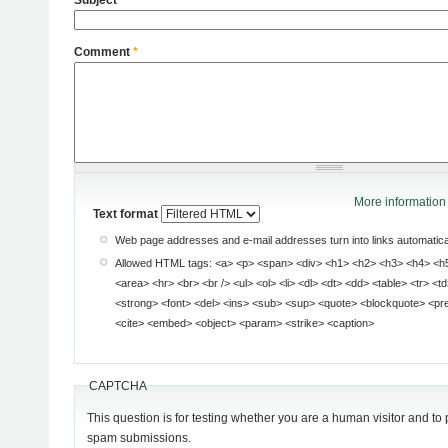
Subject
Comment
*
More information 
Text format
Web page addresses and e-mail addresses turn into links automatical
Allowed HTML tags: <a> <p> <span> <div> <h1> <h2> <h3> <h4> <h5> <h6> <img> <map>
<area> <hr> <br> <br /> <ul> <ol> <li> <dl> <dt> <dd> <table> <tr> <td> <em> <b> <u> <i>
<strong> <font> <del> <ins> <sub> <sup> <quote> <blockquote> <pre> <address> <code>
<cite> <embed> <object> <param> <strike> <caption>
CAPTCHA
This question is for testing whether you are a human visitor and t
spam submissions.