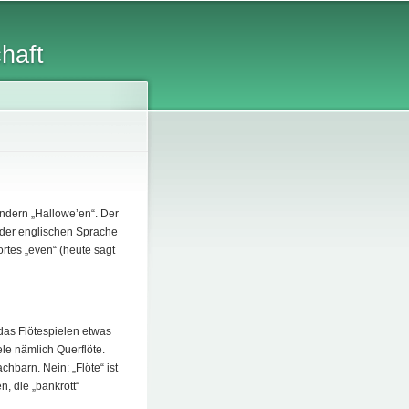
chaft
ondern „Hallowe’en“. Der
n der englischen Sprache
rtes „even“ (heute sagt
as Flötespielen etwas
ele nämlich Querflöte.
hbarn. Nein: „Flöte“ ist
, die „bankrott“