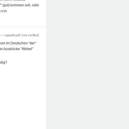
f" (gut) kommen soll, oder
.v.m.
7 —
rappelkopf2 (not verified)
rum im Deutschen "der"
ie Ausdrücke "Wirbel"
llig?