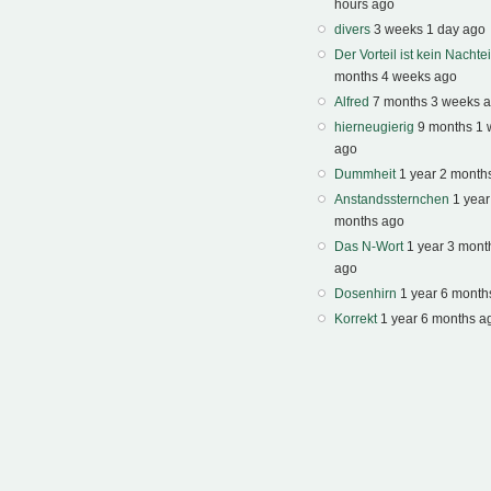
hours ago
divers
3 weeks 1 day ago
Der Vorteil ist kein Nachtei
months 4 weeks ago
Alfred
7 months 3 weeks 
hierneugierig
9 months 1
ago
Dummheit
1 year 2 month
Anstandssternchen
1 year
months ago
Das N-Wort
1 year 3 mont
ago
Dosenhirn
1 year 6 month
Korrekt
1 year 6 months a