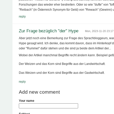
Forschungen das wieder eher bestreiten. Oder so wie "dufte" von "tof
"Reibach" (in Österreich Synonym für Geld) von "Rewach" (Gewinn) u
reply
Zur Frage bezüglich "der" Hype
Mon, 2023-11-20 23:1
Aber jetzt noch eine Bemerkung zur Frage des Sprachbloggeurs, wa
Hype gesagt wird. Ich denke, das kommt davon, dass im Hinterkopf d
oder "Rummel" dafür stehen und die sind ja beide dem Artikel der...
Wobei der Artikel manchmal Begriffe recht ändern kann. Beispiel gefä
Der Weizen und das Korn sind Begriffe aus der Landwirtschaft.
Das Weizen und der Korn sind Begriffe aus der Gastwirtschaft.
reply
Add new comment
Your name