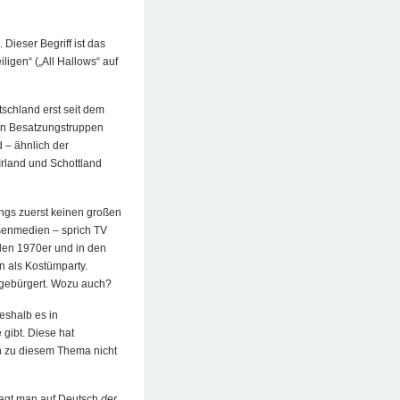
 Dieser Begriff ist das
ligen“ („All Hallows“ auf
tschland erst seit dem
en Besatzungstruppen
d – ähnlich der
 Irland und Schottland
ings zuerst keinen großen
ssenmedien – sprich TV
den 1970er und in den
n als Kostümparty.
ingebürgert. Wozu auch?
eshalb es in
gibt. Diese hat
h zu diesem Thema nicht
 sagt man auf Deutsch
der