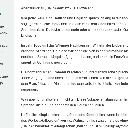
Aber zurück zu „Halloween“ bzw. „Hallowe’en“.
l
6
Wie jeder weiß, sind Deutsch und Englisch sprachlich eng miteinand
sog. „germanische“ Sprachen. Im Falle vom Deutschen blieb der alte
ago
Sprachen (bzw. Dialekte) teilten mehr oder weniger unangetastet. G
 week
Englische.
Im Jahr 1066 griff das Wikinger Nachkommen Wilhelm der Eroberer E
s ago
eroberte. Allerdings: Da diese Wikinger, die sich in der Normandie ni
 3
nordische Sprache längst aufgegeben hatten, parlierten sie Französ
eigentlich Guillaume geworden.
hs
Die normannischen Eroberer brachten nun ihre französische Sprach
s ago
Jahre vergingen, und nach und nach vermischten sich die alte germ
go
dem Französischen. Die ehemalige germanische ist folglich zumindes
gegangen.
Was aber für „Hallowe’en“ nicht gilt. Diese Vokabel entstammt nämli
Sprache, die die Engländer mit den Deutschen teilten.
Hoffentlich klingt es nicht anmaßend oder überheblich, wenn ich hier
des Wortes „Hallowe’en“ verrate. Wahrscheinlich wissen Sie es ohnehi
„Hallow“ bedeutet im Altenglischen „heilig“ und ist mit „heilig“ etymo