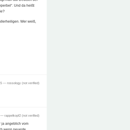
yperbel“. Und da heißt
ie?
Allerheiligen. Wer weiß,
:15 —
rossology (not verified)
7 —
rappelkopf2 (not verified)
r ja angeblich vom
uch wenn neueste