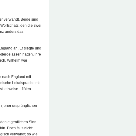
er verwandt. Beide sind
 Wortschatz, den die zwei
anz anders das
ngland an. Er siegte und
edergelassen hatten, ihre
isch. Wilhelm war
e nach England mit.
anische Lokalsprache mit
t teilweise…flöten
ch jener ursprünglichen
 den eigentlichen Sinn
n. Doch falls nicht:
logisch verwandt; so wie