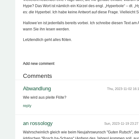
Hype? Das Wort ist nämlich ein Kürzel des engl. „Hyperbole“ – dt. „H
es:
die
Hyperbel. Ich habe keine Antwort auf diese Frage. Vielleicht S
Hallowe’en ist jedenfalls bereits vorbei. Ich schreibe diesen Text am 
wann Sie ihn lesen werden.
Letztendlich geht alles flöten.
Add new comment
Comments
Abwandlung
Thu, 2023-11-02 16
Wie wird aus pleite Flöte?
reply
an rossology
Sun, 2023-11-19 23:2
Wahrscheinlich gleich wie beim Neujahrswunsch "Guten Rutsch", de
jiddischen "Rosch ha-Schana" (Anfang des Jahres) kommen soll, a