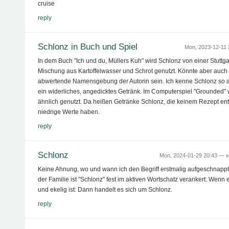
cruise
reply
Schlonz in Buch und Spiel
Mon, 2023-12-11
In dem Buch "Ich und du, Müllers Kuh" wird Schlonz von einer Stuttga
Mischung aus Kartoffelwasser und Schrot genutzt. Könnte aber auch 
abwertende Namensgebung der Autorin sein. Ich kenne Schlonz so a
ein widerliches, angedicktes Getränk. Im Computerspiel "Grounded"
ähnlich genutzt. Da heißen Getränke Schlonz, die keinem Rezept e
niedrige Werte haben.
reply
Schlonz
Mon, 2024-01-29 20:43 —
w
Keine Ahnung, wo und wann ich den Begriff erstmalig aufgeschnappt 
der Familie ist "Schlonz" fest im aktiven Wortschatz verankert: Wenn e
und ekelig ist: Dann handelt es sich um Schlonz.
reply