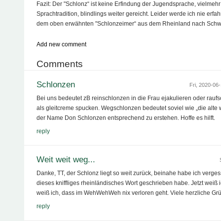
Fazit: Der "Schlonz“ ist keine Erfindung der Jugendsprache, vielmehr
Sprachtradition, blindlings weiter gereicht. Leider werde ich nie erfah
dem oben erwähnten "Schlonzeimer“ aus dem Rheinland nach Schwab
Add new comment
Comments
Schlonzen
Fri, 2020-06
Bei uns bedeutet zB reinschlonzen in die Frau ejakulieren oder rauf
als gleitcreme spucken. Wegschlonzen bedeutet soviel wie „die alte
der Name Don Schlonzen entsprechend zu erstehen. Hoffe es hilft.
reply
Weit weit weg...
Danke, TT, der Schlonz liegt so weit zurück, beinahe habe ich verges
dieses kniffliges rheinländisches Wort geschrieben habe. Jetzt weiß
weiß ich, dass im WehWehWeh nix verloren geht. Viele herzliche Grü
reply