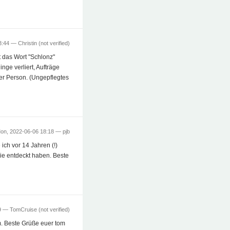
13:44 —
Christin (not verified)
t das Wort "Schlonz"
nge verliert, Aufträge
ner Person. (Ungepflegtes
on, 2022-06-06 18:18 —
pjb
ch vor 14 Jahren (!)
sie entdeckt haben. Beste
49 —
TomCruise (not verified)
m. Beste Grüße euer tom