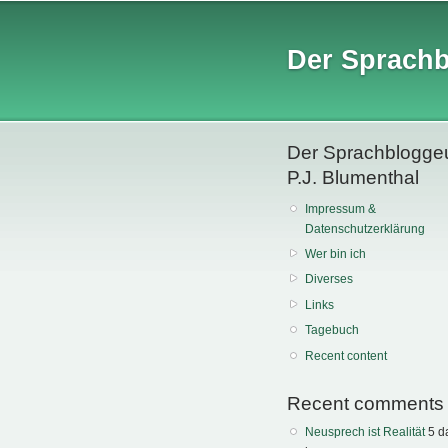
Der Sprach
Der Sprachblogge
P.J. Blumenthal
Impressum &
Datenschutzerklärung
Wer bin ich
Diverses
Links
Tagebuch
Recent content
Recent comments
Neusprech ist Realität
5 d