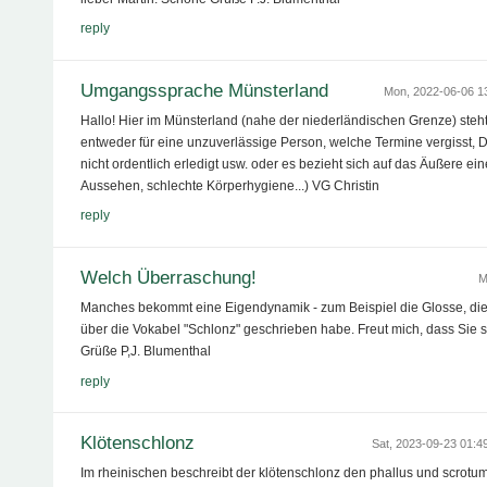
reply
Umgangssprache Münsterland
Mon, 2022-06-06 
Hallo! Hier im Münsterland (nahe der niederländischen Grenze) steh
entweder für eine unzuverlässige Person, welche Termine vergisst, Di
nicht ordentlich erledigt usw. oder es bezieht sich auf das Äußere ei
Aussehen, schlechte Körperhygiene...) VG Christin
reply
Welch Überraschung!
M
Manches bekommt eine Eigendynamik - zum Beispiel die Glosse, die i
über die Vokabel "Schlonz" geschrieben habe. Freut mich, dass Sie 
Grüße P,J. Blumenthal
reply
Klötenschlonz
Sat, 2023-09-23 01:
Im rheinischen beschreibt der klötenschlonz den phallus und scrotu