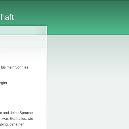
chaft
g, bis mein Sohn es
gier.
ine und deine Sprache
 was Ekelhaftes, wie
abing, der einen