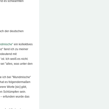
 und es schwärmten
buch der deutschen
ndmische“
ein kollektives
z“ fand ich zu meiner
bedeutend mit
ist. Ich weiß es nicht.
 sei "alles, was unter den
te ich bei "Mundmische“
“ hat es folgendermaßen
rere Worte [sic] gibt,
den Schlümpfen sein.
zi – erfunden wurde das