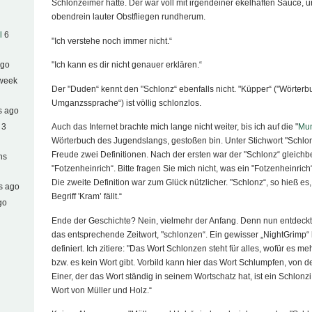
Schlonzeimer hatte. Der war voll mit irgendeiner ekelhaften Sauce,
obendrein lauter Obstfliegen rundherum.
l
6
"Ich verstehe noch immer nicht.“
"Ich kann es dir nicht genauer erklären.“
ago
 week
Der "Duden“ kennt den "Schlonz“ ebenfalls nicht. "Küpper“ ("Wörter
Umganzssprache“) ist völlig schlonzlos.
s ago
Auch das Internet brachte mich lange nicht weiter, bis ich auf die "
Mu
 3
Wörterbuch des Jugendslangs, gestoßen bin. Unter Stichwort "Schlon
Freude zwei Definitionen. Nach der ersten war der "Schlonz“ gleich
hs
"Fotzenheinrich“. Bitte fragen Sie mich nicht, was ein "Fotzenheinrich“ 
Die zweite Definition war zum Glück nützlicher. "Schlonz“, so hieß es,
s ago
Begriff 'Kram’ fällt.“
go
Ende der Geschichte? Nein, vielmehr der Anfang. Denn nun entdeck
das entsprechende Zeitwort, "schlonzen“. Ein gewisser „NightGrimp
definiert. Ich zitiere: "Das Wort Schlonzen steht für alles, wofür es meh
bzw. es kein Wort gibt. Vorbild kann hier das Wort Schlumpfen, von 
Einer, der das Wort ständig in seinem Wortschatz hat, ist ein Schlon
Wort von Müller und Holz.“