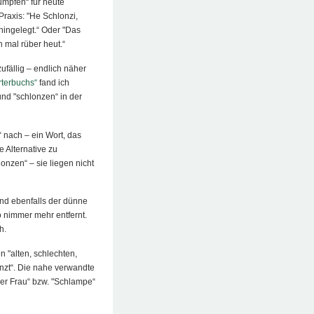
umpfen“ für heute
 Praxis: "He Schlonzi,
hingelegt.“ Oder "Das
h mal rüber heut.“
zufällig – endlich näher
terbuchs“
fand ich
und "schlonzen“ in der
“ nach – ein Wort, das
e Alternative zu
onzen“ – sie liegen nicht
und ebenfalls der dünne
o nimmer mehr entfernt.
h.
 "alten, schlechten,
nzt“. Die nahe verwandte
er Frau“ bzw. "Schlampe“