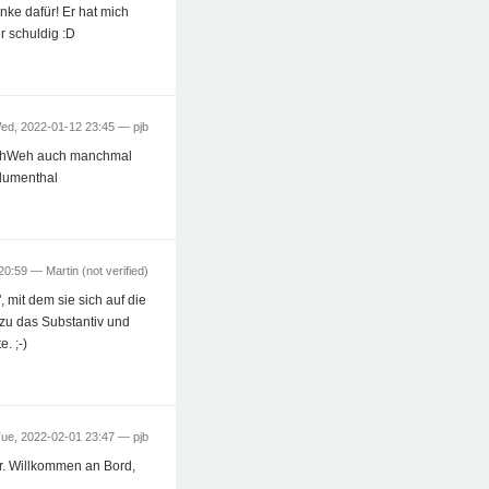
nke dafür! Er hat mich
r schuldig :D
ed, 2022-01-12 23:45 —
pjb
hWehWeh auch manchmal
Blumenthal
 20:59 —
Martin (not verified)
, mit dem sie sich auf die
azu das Substantiv und
. ;-)
ue, 2022-02-01 23:47 —
pjb
r. Willkommen an Bord,