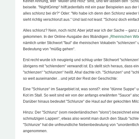
Keiner Ahnung, wer "Müller und Holz“ sind, und wir lassen den "Schl
beiseite. "NightGrimp“ hilft jedenfalls mit ein paar Beispielen aus der
alles schlonz bei dir?“ Oder: "Wo habe ich denn den Schlonz wieder 
sieht richtig verschlonzt aus.“ Und last not least: "Schonz doch einfac
Alles schlonz? Nein, noch nicht. Aber jetzt war ich der Sache – ganz 
gekommen. In der Online-Ausgabe des 9bändigen
„Rheinischen Wör
nämlich unter Stichwort "faul“ die rheinischen Vokabeln "schlenzen“ 
Bedeutung von "müßig gehen“.
Erst recht wurde ich neugierig und schlug unter Stichwort "schlenzen
übrigens mit "schlendern“ verwandt ist. Es stellt sich heraus, dass ein
"schlenzen“ "schlunzen“ heißt. Aha! dachte ich. "Schlunzen“ und "schl
so weit auseinander…und jetzt der Rest der Geschichte:
Eine "Schlunze“ im Saargebiet ist, was sonst?: eine "dünne Suppe“ 
Kot im Stall. So weit sind wir von der anfangs erwähnten "Sauce“ als
Darüber hinaus bedeutet "Schlunze“ die Haut auf der gekochten Milc
Hinzu: Der "Schlunz“ (vom niederländischen "slons“) bezeichnet einen
schmutzigen Lappen“, etwas also womit man durch den Staub "schle
"Schlunze“ hat die unfreundliche Nebenbedeutung von "unordentlich
angenommen.