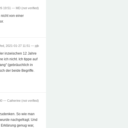
26 19:51 —
MD (not verified)
 nicht von einer
or.
ed, 2021-01-27 11:51 —
pjb
 der inzwischen 12 Jahre
 ich nicht. Ich tippe auf
ang" (gebräuchlich in
h der beide Begriffe.
:30 —
Catherine (not verified)
chzudenken. So wie man
nn wurde nachgefragt. Und
ht Erklärung genug war,