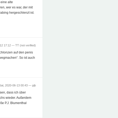
 eine alte
ren, wer es war, der mit
ing hergeschlenzt ist.
-12 17:12 —
TT (not verified)
schlonzen auf den penis
 wegmachen“. So ist auch
Sat, 2020-06-13 00:43 —
pjb
sen, dass ich über
 ichs wieder. Außerdem
ße P.J. Blumenthal