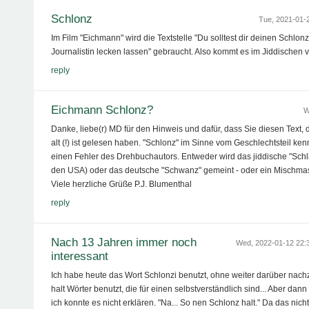
Schlonz
Tue, 2021-01-
Im Film "Eichmann" wird die Textstelle "Du solltest dir deinen Schlonz
Journalistin lecken lassen" gebraucht. Also kommt es im Jiddischen v
reply
Eichmann Schlonz?
W
Danke, liebe(r) MD für den Hinweis und dafür, dass Sie diesen Text,
alt (!) ist gelesen haben. "Schlonz" im Sinne vom Geschlechtsteil kenne
einen Fehler des Drehbuchautors. Entweder wird das jiddische "Schl
den USA) oder das deutsche "Schwanz" gemeint - oder ein Mischmasc
Viele herzliche Grüße P.J. Blumenthal
reply
Nach 13 Jahren immer noch
Wed, 2022-01-12 22
interessant
Ich habe heute das Wort Schlonzi benutzt, ohne weiter darüber na
halt Wörter benutzt, die für einen selbstverständlich sind... Aber da
ich konnte es nicht erklären. "Na... So nen Schlonz halt." Da das nic