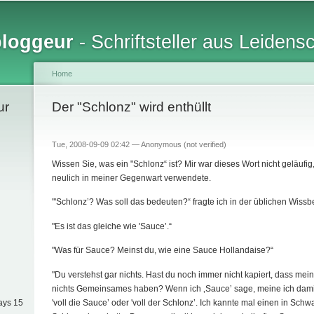
Skip to
main
bloggeur
- Schriftsteller aus Leidens
content
Home
ur
You are here
Der "Schlonz" wird enthüllt
Tue, 2008-09-09 02:42 —
Anonymous (not verified)
Wissen Sie, was ein "Schlonz“ ist? Mir war dieses Wort nicht geläufi
neulich in meiner Gegenwart verwendete.
"'Schlonz’? Was soll das bedeuten?“ fragte ich in der üblichen Wissbe
"Es ist das gleiche wie 'Sauce’.“
"Was für Sauce? Meinst du, wie eine Sauce Hollandaise?“
"Du verstehst gar nichts. Hast du noch immer nicht kapiert, dass me
nichts Gemeinsames haben? Wenn ich ‚Sauce’ sage, meine ich damit
'voll die Sauce’ oder 'voll der Schlonz’. Ich kannte mal einen in Schw
ays 15