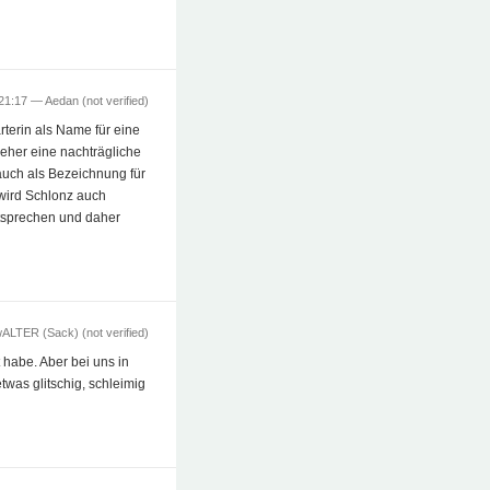
 21:17 —
Aedan (not verified)
rterin als Name für eine
eher eine nachträgliche
uch als Bezeichnung für
 wird Schlonz auch
ntsprechen und daher
ALTER (Sack) (not verified)
habe. Aber bei uns in
twas glitschig, schleimig