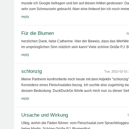
musste ich Google befragen und bin auf diesen Artikel gestossen. Da
sehr zum Schmunzeln gebracht. Aber eine Antwort bin ich noch imme
reply
Für die Blumen
W
herzlichen Dank, liebe Catherine. Hier der Beweis, dass das We
im ursprünglichen Sinn nützlich sein kann! Viele schöne Grüße P.J. 
reply
schlonzig
Tue, 2022-02-01
Meine Partnerin konfrontierte mich heute mit dem Adjektiv "schlonzig"
Konsistenz eines Fleischsalates bezog. Ich suchte also zugehörig d
dessen Bedeutung. DuckDuckGo führte auch mich nun zu dieser Seite
reply
Ursache und Wirkung
T
Ulkig, wohin die Fäden führen: vom Fleischsalat zum Sprachbloggeu
lieber Martin. Schöne Grüße P.J. Blumenthal