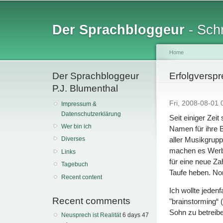
Sk
ma
Der Sprachbloggeur
- Schr
co
Home
Der Sprachbloggeur
You are her
Erfolgversp
P.J. Blumenthal
Fri, 2008-08-01
Impressum &
Datenschutzerklärung
Seit einiger Zei
Wer bin ich
Namen für ihre B
aller Musikgrup
Diverses
machen es Werbe
Links
für eine neue Za
Tagebuch
Taufe heben. N
Recent content
Ich wollte jeden
Recent comments
"brainstorming“
Sohn zu betreib
Neusprech ist Realität
6 days 47