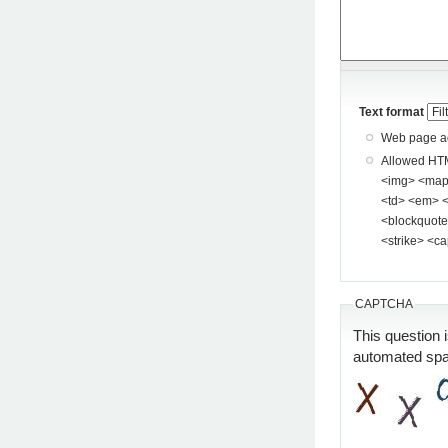
Text format
Web page add
Allowed HTML tags: <a> <p> <span> <div> <
<img> <map> <area> <hr> <br> <br />
<td> <em> <b> <u> <i> <st
<blockquote> <pre> <
<strike> <ca
CAPTCHA
This question 
automated sp