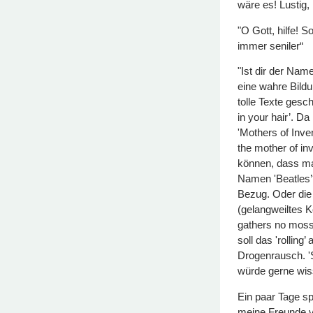
wäre es! Lustig, 
"O Gott, hilfe! S
immer seniler“
"Ist dir der Nam
eine wahre Bildu
tolle Texte gesc
in your hair’. Da
'Mothers of Inve
the mother of i
können, dass m
Namen 'Beatles’? 
Bezug. Oder die
(gelangweiltes K
gathers no moss’
soll das 'rolling
Drogenrausch. 'S
würde gerne wiss
Ein paar Tage s
meine Freunde vo