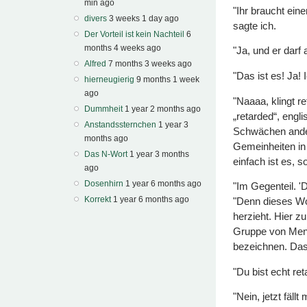
min ago
"Ihr braucht eine
divers
3 weeks 1 day ago
sagte ich.
Der Vorteil ist kein Nachteil
6
months 4 weeks ago
"Ja, und er darf 
Alfred
7 months 3 weeks ago
"Das ist es! Ja! 
hierneugierig
9 months 1 week
ago
"Naaaa, klingt r
Dummheit
1 year 2 months ago
„retarded“, engl
Anstandssternchen
1 year 3
Schwächen ander
months ago
Gemeinheiten in
Das N-Wort
1 year 3 months
einfach ist es, s
ago
Dosenhirn
1 year 6 months ago
"Im Gegenteil. '
Korrekt
1 year 6 months ago
"Denn dieses Wo
herzieht. Hier z
Gruppe von Mens
bezeichnen. Das
"Du bist echt re
"Nein, jetzt fäll