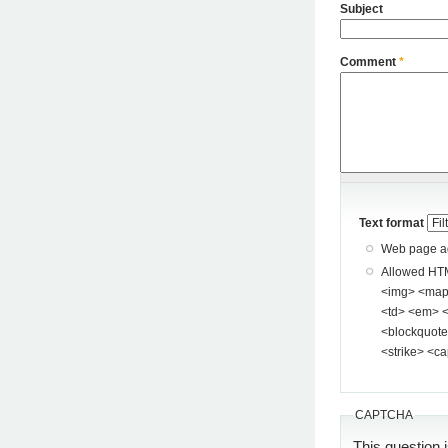
Subject
Comment
*
Text format
Web page add
Allowed HTML tags: <a> <p> <span> <div> <
<img> <map> <area> <hr> <br> <br />
<td> <em> <b> <u> <i> <st
<blockquote> <pre> <
<strike> <ca
CAPTCHA
This question 