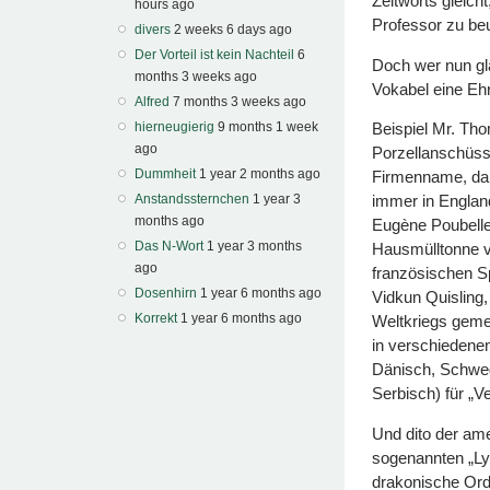
Zeitworts gleic
hours ago
Professor zu beu
divers
2 weeks 6 days ago
Der Vorteil ist kein Nachteil
6
Doch wer nun gl
months 3 weeks ago
Vokabel eine Ehr
Alfred
7 months 3 weeks ago
hierneugierig
9 months 1 week
Beispiel Mr. Tho
ago
Porzellanschüsse
Dummheit
1 year 2 months ago
Firmenname, dama
Anstandssternchen
1 year 3
immer in England
months ago
Eugène Poubelle.
Das N-Wort
1 year 3 months
Hausmülltonne v
ago
französischen S
Dosenhirn
1 year 6 months ago
Vidkun Quisling,
Korrekt
1 year 6 months ago
Weltkriegs gemei
in verschiedenen
Dänisch, Schwedi
Serbisch) für „Ve
Und dito der am
sogenannten „Ly
drakonische Ord