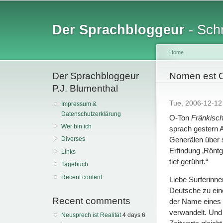
Sk
ma
Der Sprachbloggeur
- Schr
co
Home
Der Sprachbloggeur
You are her
Nomen est
P.J. Blumenthal
Tue, 2006-12-1
Impressum &
Datenschutzerklärung
O-Ton
Fränkisch
Wer bin ich
sprach gestern 
Generälen über s
Diverses
Erfindung ‚Röntg
Links
tief gerührt.“
Tagebuch
Recent content
Liebe Surferinne
Deutsche zu ein
Recent comments
der Name eines
verwandelt. Und
Neusprech ist Realität
4 days 6