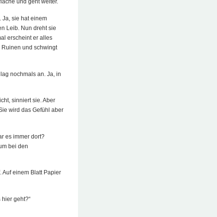
fläche und geht weiter.
. Ja, sie hat einem
en Leib. Nun dreht sie
al erscheint er alles
die Ruinen und schwingt
hlag nochmals an. Ja, in
ht, sinniert sie. Aber
 Sie wird das Gefühl aber
War es immer dort?
 um bei den
. Auf einem Blatt Papier
 hier geht?“