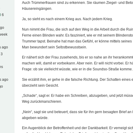
Auch Trümmerfrauen sind zu erkennen. Sie räumen Ziegel- und Beto
o
Häusereingängen.
l
6
Ja, so sieht es nach einem Krieg aus. Nach jedem Krieg.
ago
Nun nimmt die Frau, die sich auf den Weg in die Arbeit durch die Ruin
 week
Ferne einen Blinden wahr. Es fasziniert, wie er mit seinem Blindens
Trummer tapst. Beinahe hat man das Gefühl, er könne mittels seines 
Man bewundert sein Selbstbewusstsein.
s ago
 3
Er nähert sich der Frau zusehends, bis er so nahe an ihr herankommt
machen will, damit er vorbeikann. Aber nein. Er will nicht vorbei. Er hä
hs
Frage: ob sie vielleicht wüsste, wie er in die Soundso-Straße komme.
Sie erzählt ihm, er gehe in die falsche Richtung. Der Schatten eines 
s ago
überzieht sein Gesicht.
go
„Schade“, sagt er. Er habe ein Schreiben, abzugeben, und jetzt müs
Weg zurückmarschieren.
„Nein“, sagt sie und beteuert, dass sie für ihn gern besagten Brief a
abgeben würde.
Ein Augenblick der Betroffenheit und der Dankbarkeit. Er verneigt sich