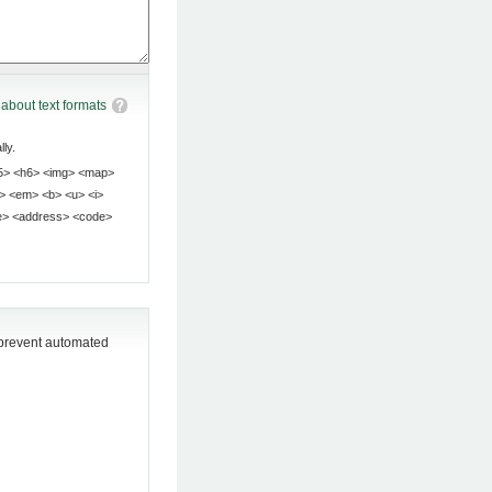
about text formats
ly.
o prevent automated