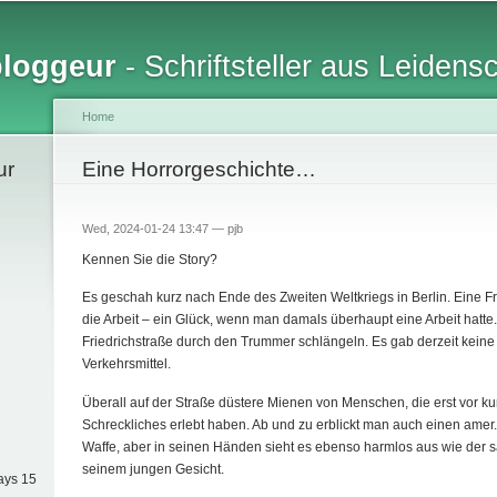
Skip to
main
bloggeur
- Schriftsteller aus Leidens
content
Home
ur
You are here
Eine Horrorgeschichte…
Wed, 2024-01-24 13:47 —
pjb
Kennen Sie die Story?
Es geschah kurz nach Ende des Zweiten Weltkriegs in Berlin. Eine 
die Arbeit – ein Glück, wenn man damals überhaupt eine Arbeit hatte.
Friedrichstraße durch den Trummer schlängeln. Es gab derzeit keine 
Verkehrsmittel.
Überall auf der Straße düstere Mienen von Menschen, die erst vor 
Schreckliches erlebt haben. Ab und zu erblickt man auch einen amer. 
Waffe, aber in seinen Händen sieht es ebenso harmlos aus wie der s
seinem jungen Gesicht.
ays 15