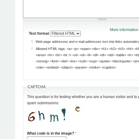
More information 
Text format
Web page addresses and e-mail addresses turn into links automatical
Allowed HTML tags: <a> <p> <span> <div> <h1> <h2> <h3> <h4> <h5> <h6> <img> <map>
<area> <hr> <br> <br /> <ul> <ol> <li> <dl> <dt> <dd> <table> <tr> <td> <em> <b> <u> <i>
<strong> <font> <del> <ins> <sub> <sup> <quote> <blockquote> <pre> <address> <code>
<cite> <embed> <object> <param> <strike> <caption>
CAPTCHA
This question is for testing whether you are a human visitor and t
spam submissions.
What code is in the image?
*