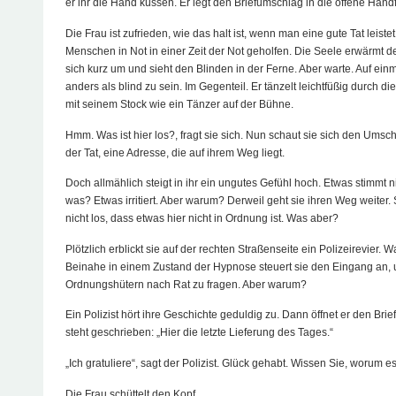
er ihr die Hand küssen. Er legt den Briefumschlag in die offene Hand
Die Frau ist zufrieden, wie das halt ist, wenn man eine gute Tat leistet
Menschen in Not in einer Zeit der Not geholfen. Die Seele erwärmt d
sich kurz um und sieht den Blinden in der Ferne. Aber warte. Auf einm
anders als blind zu sein. Im Gegenteil. Er tänzelt leichtfüßig durch 
mit seinem Stock wie ein Tänzer auf der Bühne.
Hmm. Was ist hier los?, fragt sie sich. Nun schaut sie sich den Umsc
der Tat, eine Adresse, die auf ihrem Weg liegt.
Doch allmählich steigt in ihr ein ungutes Gefühl hoch. Etwas stimmt nic
was? Etwas irritiert. Aber warum? Derweil geht sie ihren Weg weiter.
nicht los, dass etwas hier nicht in Ordnung ist. Was aber?
Plötzlich erblickt sie auf der rechten Straßenseite ein Polizeirevier. 
Beinahe in einem Zustand der Hypnose steuert sie den Eingang an,
Ordnungshütern nach Rat zu fragen. Aber warum?
Ein Polizist hört ihre Geschichte geduldig zu. Dann öffnet er den Brief
steht geschrieben: „Hier die letzte Lieferung des Tages.“
„Ich gratuliere“, sagt der Polizist. Glück gehabt. Wissen Sie, worum es
Die Frau schüttelt den Kopf.