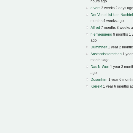
hours ago
divers
3 weeks 2 days ag
Der Vorteil ist kein Nachtei
months 4 weeks ago
Alfred
7 months 3 weeks 
hierneugierig
9 months 1
ago
Dummheit
1 year 2 month
Anstandssternchen
1 year
months ago
Das N-Wort
1 year 3 mont
ago
Dosenhirn
1 year 6 month
Korrekt
1 year 6 months a