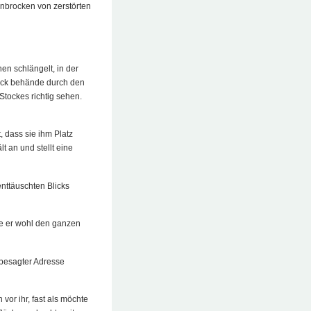
nbrocken von zerstörten
en schlängelt, in der
tock behände durch den
Stockes richtig sehen.
, dass sie ihm Platz
lt an und stellt eine
enttäuschten Blicks
se er wohl den ganzen
n besagter Adresse
 vor ihr, fast als möchte