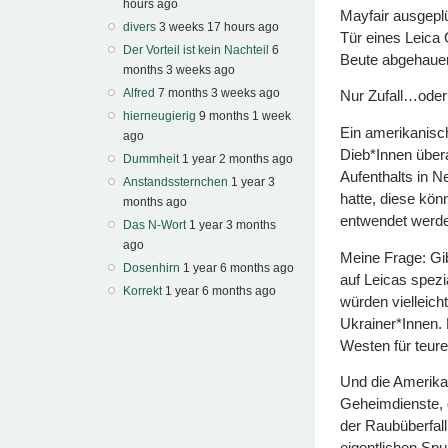
hours ago
Mayfair ausgepl
divers
3 weeks 17 hours ago
Tür eines Leica
Der Vorteil ist kein Nachteil
6
Beute abgehaue
months 3 weeks ago
Alfred
7 months 3 weeks ago
Nur Zufall…ode
hierneugierig
9 months 1 week
Ein amerikanisch
ago
Dieb*Innen übera
Dummheit
1 year 2 months ago
Aufenthalts in Ne
Anstandssternchen
1 year 3
hatte, diese kö
months ago
entwendet werd
Das N-Wort
1 year 3 months
ago
Meine Frage: Gi
Dosenhirn
1 year 6 months ago
auf Leicas spezi
Korrekt
1 year 6 months ago
würden vielleich
Ukrainer*Innen. 
Westen für teure
Und die Amerika
Geheimdienste, 
der Raubüberfall
eigentlichen Sp