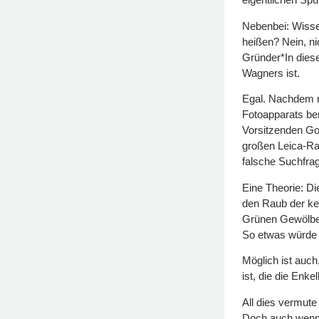
Nebenbei: Wisse
heißen? Nein, ni
Gründer*In diese
Wagners ist.
Egal. Nachdem m
Fotoapparats ber
Vorsitzenden Goo
großen Leica-Rau
falsche Suchfra
Eine Theorie: Di
den Raub der ke
Grünen Gewölbe 
So etwas würde
Möglich ist auch
ist, die die Enk
All dies vermute 
Doch auch wenn i