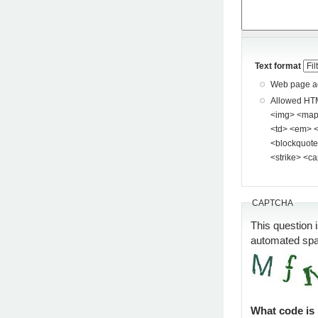
Text format
Web page add
Allowed HTML tags: <a> <p> <span> <div> <
<img> <map> <area> <hr> <br> <br />
<td> <em> <b> <u> <i> <st
<blockquote> <pre> <
<strike> <ca
CAPTCHA
This question 
automated sp
What code is