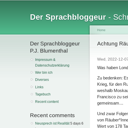
Sk
ma
Der Sprachbloggeur
- Schr
co
Home
Der Sprachbloggeur
You are her
Achtung Räub
P.J. Blumenthal
Wed, 2022-12-0
Impressum &
Datenschutzerklärung
Was haben Lond
Wer bin ich
Zu bedenken: Es
Diverses
Krieg, für den R
Links
weshalb Moskau 
Tagebuch
Francisco zu se
Recent content
gemeinsam…
Und zwar Folgend
Recent comments
von Räuber*Innen
Neusprech ist Realität
5 days 6
Wert von 178 Tau