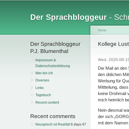
Sk
ma
Der Sprachbloggeur
- Schr
co
Home
Der Sprachbloggeur
You are her
Kollege Lust
P.J. Blumenthal
Wed, 2020-08-1
Impressum &
Datenschutzerklärung
Die Mail an den
Wer bin ich
den üblichen Mit
Werbung für Qua
Diverses
Mittteilung, das
Links
keine Drohmail 
Tagebuch
mich heimlich be
Recent content
Nein diesmal wa
Recent comments
der sich „GORG“ 
mit dem Namen „
Neusprech ist Realität
6 days 47