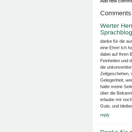
Add new comme
Comments
Werter Her
Sprachblog
danke für die au
eine Ehre! Ich h
dabei auf Ihren 
Feinheiten und 
die unkonventio
Zeitgeschehen, s
Gelegenheit, wer
hatte meine Seit
über die Bekan
erlaube mir noc
Gute, und bleib
reply