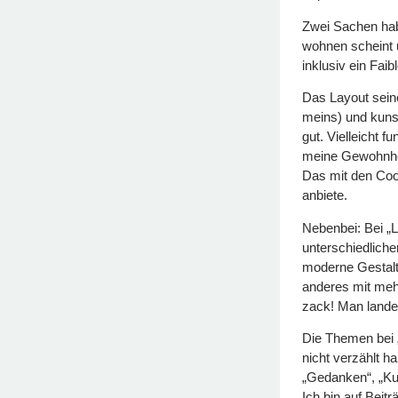
Zwei Sachen habe 
wohnen scheint u
inklusiv ein Faib
Das Layout seiner
meins) und kunst
gut. Vielleicht 
meine Gewohnhei
Das mit den Cook
anbiete.
Nebenbei: Bei „
unterschiedliche
moderne Gestalt
anderes mit meh
zack! Man landet 
Die Themen bei „
nicht verzählt ha
„Gedanken“, „Kul
Ich bin auf Beit