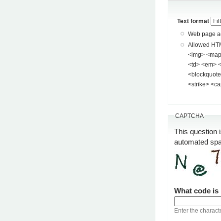
Text format
Web page add
Allowed HTML tags: <a> <p> <span> <div> <
<img> <map> <area> <hr> <br> <br />
<td> <em> <b> <u> <i> <st
<blockquote> <pre> <
<strike> <ca
CAPTCHA
This question 
automated sp
What code is
Enter the charact