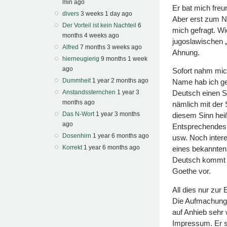
min ago
Er bat mich freu
divers
3 weeks 1 day ago
Aber erst zum N
Der Vorteil ist kein Nachteil
6
mich gefragt. W
months 4 weeks ago
jugoslawischen „
Alfred
7 months 3 weeks ago
Ahnung.
hierneugierig
9 months 1 week
ago
Sofort nahm mic
Dummheit
1 year 2 months ago
Name hab ich ge
Anstandssternchen
1 year 3
Deutsch einen Si
months ago
nämlich mit der S
Das N-Wort
1 year 3 months
diesem Sinn hei
ago
Entsprechendes 
Dosenhirn
1 year 6 months ago
usw. Noch intere
Korrekt
1 year 6 months ago
eines bekannten
Deutsch kommt „L
Goethe vor.
All dies nur zur
Die Aufmachung 
auf Anhieb sehr 
Impressum. Er sc