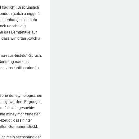
t fraglich): Ursprünglich
sondern „catch a nigger“.
sammenhang nicht mehr
noch unschuldig
sah das Lerngefälle auf
dass wir fortan „catch a
mu-raus-bist-du“-Spruch.
ne Sendung namens
bensabschnittspartnerin
heorie der etymologischen
eist geworden! Er googelt
enfalls die gesuchte
enie miney mo“ frühesten
rzeugt, dass hinter
alten Germanen steckt.
Auch mein sechsbändiger