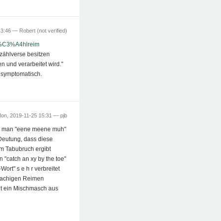
13:46 —
Robert (not verified)
bz%C3%A4hlreim
bzählverse besitzen
 und verarbeitet wird."
z symptomatisch.
on, 2019-11-25 15:31 —
pjb
wie man "eene meene muh"
r Deutung, dass diese
m Tabubruch ergibt
 "catch an xy by the toe"
Wort" s e h r verbreitet
sprachigen Reimen
eicht ein Mischmasch aus