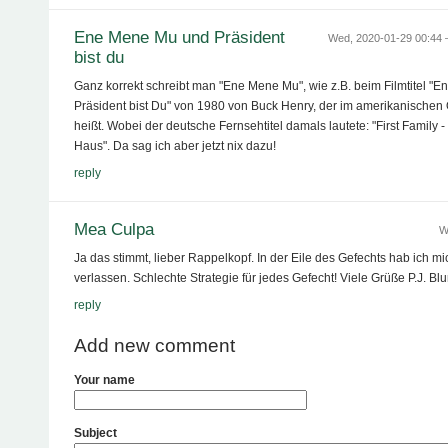
Ene Mene Mu und Präsident
Wed, 2020-01-29 00:44
bist du
Ganz korrekt schreibt man "Ene Mene Mu", wie z.B. beim Filmtitel "
Präsident bist Du" von 1980 von Buck Henry, der im amerikanischen Or
heißt. Wobei der deutsche Fernsehtitel damals lautete: "First Family
Haus". Da sag ich aber jetzt nix dazu!
reply
Mea Culpa
W
Ja das stimmt, lieber Rappelkopf. In der Eile des Gefechts hab ich mi
verlassen. Schlechte Strategie für jedes Gefecht! Viele Grüße P.J. Bl
reply
Add new comment
Your name
Subject