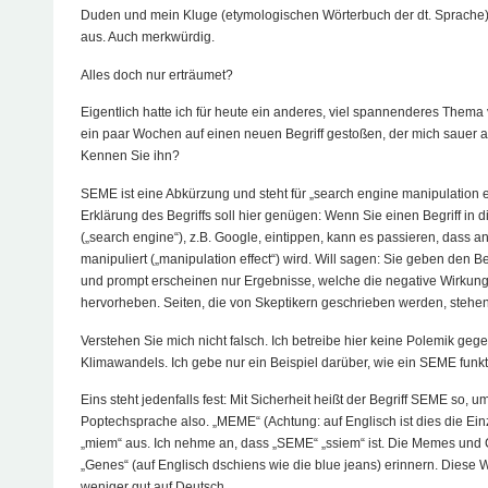
Duden und mein Kluge (etymologischen Wörterbuch der dt. Sprache)
aus. Auch merkwürdig.
Alles doch nur erträumet?
Eigentlich hatte ich für heute ein anderes, viel spannenderes Thema v
ein paar Wochen auf einen neuen Begriff gestoßen, der mich sauer a
Kennen Sie ihn?
SEME ist eine Abkürzung und steht für „search engine manipulation ef
Erklärung des Begriffs soll hier genügen: Wenn Sie einen Begriff in
(„search engine“), z.B. Google, eintippen, kann es passieren, dass 
manipuliert („manipulation effect“) wird. Will sagen: Sie geben den Be
und prompt erscheinen nur Ergebnisse, welche die negative Wirkun
hervorheben. Seiten, die von Skeptikern geschrieben werden, stehen
Verstehen Sie mich nicht falsch. Ich betreibe hier keine Polemik g
Klimawandels. Ich gebe nur ein Beispiel darüber, wie ein SEME funkti
Eins steht jedenfalls fest: Mit Sicherheit heißt der Begriff SEME so,
Poptechsprache also. „MEME“ (Achtung: auf Englisch ist dies die Einz
„miem“ aus. Ich nehme an, dass „SEME“ „ssiem“ ist. Die Memes und Co
„Genes“ (auf Englisch dschiens wie die blue jeans) erinnern. Diese W
weniger gut auf Deutsch.