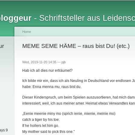
Skip to
main
bloggeur
- Schriftsteller aus Leidens
content
Home
ur
You are here
MEME SEME HÄME – raus bist Du! (etc.)
Wed, 2019-11-20 14:35 —
pjb
Hab ich all dies nur erträumet?
Ich bilde mir ein, dass ich als Neuling in Deutschland vor endlosen
habe: Enna menna mu, raus bist du.
Dieser Kinderspruch, um beim Spielen auszusortieren, hat mich dama
interessiert, weil, ich aus meiner amer. Heimat etwas Verwandtes kan
„Eenie meenie miny mo (sprich ienie, mienie, meinie mo)
catch a tiger by his toe.
If he hollers let him go.
ays 9
My mother said to pick this one.”