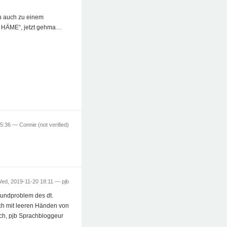
u auch zu einem
 HÄME“, jetzt gehma…
15:36 —
Connie (not verified)
ed, 2019-11-20 18:11 —
pjb
rundproblem des dt.
ch mit leeren Händen von
ich, pjb Sprachbloggeur