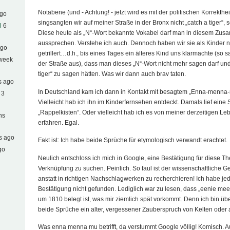
Notabene (und - Achtung! - jetzt wird es mit der politischen Korrekthei
ago
singsangten wir auf meiner Straße in der Bronx nicht „catch a tiger“, 
l
6
Diese heute als „N“-Wort bekannte Vokabel darf man in diesem Zu
aussprechen. Verstehe ich auch. Dennoch haben wir sie als Kinder 
ago
getrillert…d.h., bis eines Tages ein älteres Kind uns klarmachte (so 
 week
der Straße aus), dass man dieses „N“-Wort nicht mehr sagen darf und 
tiger“ zu sagen hätten. Was wir dann auch brav taten.
s ago
In Deutschland kam ich dann in Kontakt mit besagtem „Enna-menna-
 3
Vielleicht hab ich ihn im Kinderfernsehen entdeckt. Damals lief ei
„Rappelkisten“. Oder vielleicht hab ich es von meiner derzeitigen Le
hs
erfahren. Egal.
s ago
Fakt ist: Ich habe beide Sprüche für etymologisch verwandt erachtet.
go
Neulich entschloss ich mich in Google, eine Bestätigung für diese T
Verknüpfung zu suchen. Peinlich. So faul ist der wissenschaftliche G
anstatt in richtigen Nachschlagwerken zu recherchieren! Ich habe jed
Bestätigung nicht gefunden. Lediglich war zu lesen, dass „eenie me
um 1810 belegt ist, was mir ziemlich spät vorkommt. Denn ich bin übe
beide Sprüche ein alter, vergessener Zauberspruch von Kelten oder 
Was enna menna mu betrifft, da verstummt Google völlig! Komisch. 