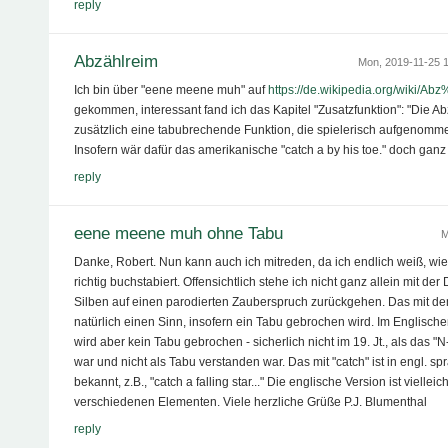
reply
Abzählreim
Mon, 2019-11-25 
Ich bin über "eene meene muh" auf
https://de.wikipedia.org/wiki/A
gekommen, interessant fand ich das Kapitel "Zusatzfunktion": "Die A
zusätzlich eine tabubrechende Funktion, die spielerisch aufgenommen
Insofern wär dafür das amerikanische "catch a by his toe." doch gan
reply
eene meene muh ohne Tabu
M
Danke, Robert. Nun kann auch ich mitreden, da ich endlich weiß, 
richtig buchstabiert. Offensichtlich stehe ich nicht ganz allein mit de
Silben auf einen parodierten Zauberspruch zurückgehen. Das mit de
natürlich einen Sinn, insofern ein Tabu gebrochen wird. Im Englischen
wird aber kein Tabu gebrochen - sicherlich nicht im 19. Jt., als das "N-
war und nicht als Tabu verstanden war. Das mit "catch" ist in engl. 
bekannt, z.B., "catch a falling star..." Die englische Version ist viell
verschiedenen Elementen. Viele herzliche Grüße P.J. Blumenthal
reply