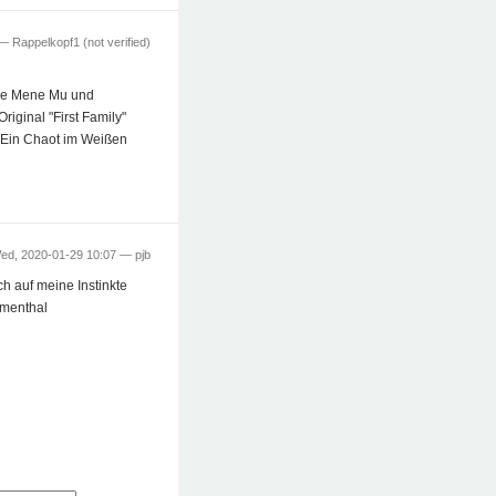
 —
Rappelkopf1 (not verified)
Ene Mene Mu und
iginal "First Family"
 - Ein Chaot im Weißen
ed, 2020-01-29 10:07 —
pjb
ch auf meine Instinkte
umenthal