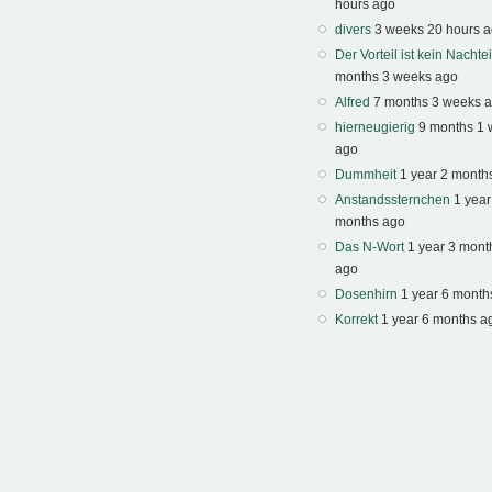
hours ago
divers
3 weeks 20 hours 
Der Vorteil ist kein Nachtei
months 3 weeks ago
Alfred
7 months 3 weeks 
hierneugierig
9 months 1
ago
Dummheit
1 year 2 month
Anstandssternchen
1 year
months ago
Das N-Wort
1 year 3 mont
ago
Dosenhirn
1 year 6 month
Korrekt
1 year 6 months a