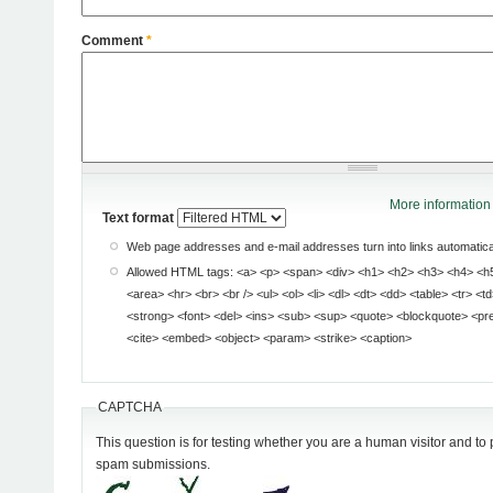
Comment
*
More information 
Text format
Web page addresses and e-mail addresses turn into links automatical
Allowed HTML tags: <a> <p> <span> <div> <h1> <h2> <h3> <h4> <h5> <h6> <img> <map>
<area> <hr> <br> <br /> <ul> <ol> <li> <dl> <dt> <dd> <table> <tr> <td> <em> <b> <u> <i>
<strong> <font> <del> <ins> <sub> <sup> <quote> <blockquote> <pre> <address> <code>
<cite> <embed> <object> <param> <strike> <caption>
CAPTCHA
This question is for testing whether you are a human visitor and t
spam submissions.