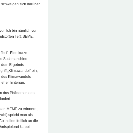
 schweigen sich darüber
or. Ich bin nämlich vor
ufstoßen ließ: SEME.
fect“. Eine kurze
 die Suchmaschine
an dem Ergebnis
griff „Klimawandel“ ein,
g des Klimawandels
 eher hintenan.
egen das Phänomen des
oniert.
 um an MEME zu erinnern,
ahl) spricht man als
. sollen freilich an die
ortspielerei klappt