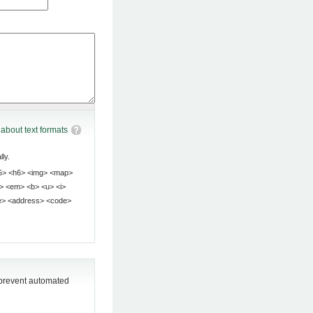
about text formats
ly.
o prevent automated