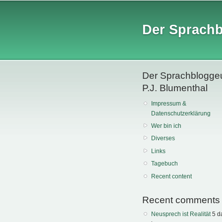
Der Sprach
Der Sprachblogge
P.J. Blumenthal
Impressum &
Datenschutzerklärung
Wer bin ich
Diverses
Links
Tagebuch
Recent content
Recent comments
Neusprech ist Realität
5 d