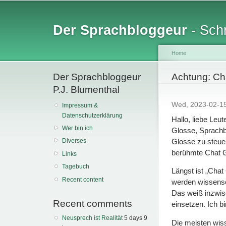
Sk
ma
Der Sprachbloggeur
- Schr
co
Home
Der Sprachbloggeur
You are her
Achtung: Cha
P.J. Blumenthal
Wed, 2023-02-1
Impressum &
Datenschutzerklärung
Hallo, liebe Leu
Wer bin ich
Glosse, Sprachb
Glosse zu steuer
Diverses
berühmte Chat G
Links
Tagebuch
Längst ist „Chat
Recent content
werden wissensch
Das weiß inzwis
Recent comments
einsetzen. Ich bin
Neusprech ist Realität
5 days 9
Die meisten wis