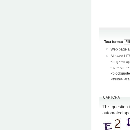
Text format
Web page add
Allowed HTML tags: <a> <p> <span> <div> <
<img> <map> <area> <hr> <br> <br />
<td> <em> <b> <u> <i> <st
<blockquote> <pre> <
<strike> <ca
CAPTCHA
This question 
automated sp