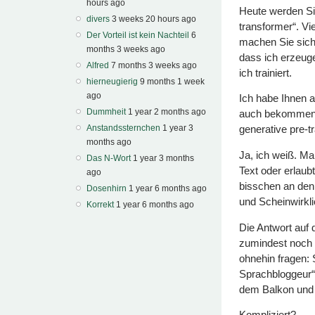
hours ago
Heute werden Sie
divers
3 weeks 20 hours ago
transformer“. Vie
Der Vorteil ist kein Nachteil
6
machen Sie sich 
months 3 weeks ago
dass ich erzeug
Alfred
7 months 3 weeks ago
ich trainiert.
hierneugierig
9 months 1 week
ago
Ich habe Ihnen 
Dummheit
1 year 2 months ago
auch bekommen. 
Anstandssternchen
1 year 3
generative pre-t
months ago
Ja, ich weiß. Ma
Das N-Wort
1 year 3 months
Text oder erlaub
ago
bisschen an den
Dosenhirn
1 year 6 months ago
und Scheinwirkl
Korrekt
1 year 6 months ago
Die Antwort auf 
zumindest noch 
ohnehin fragen: 
Sprachbloggeur“ 
dem Balkon und 
Kompliziert?