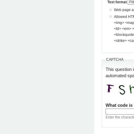
Text format
Web page add
Allowed HTML tags: <a> <p> <span> <div> <
<img> <map> <area> <hr> <br> <br />
<td> <em> <b> <u> <i> <st
<blockquote> <pre> <
<strike> <ca
CAPTCHA
This question 
automated sp
What code is
Enter the charact