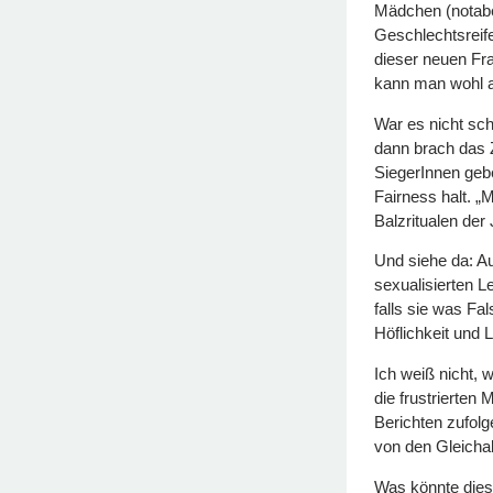
Mädchen (notabe
Geschlechtsreif
dieser neuen Fra
kann man wohl an
War es nicht sch
dann brach das Ze
SiegerInnen gebe
Fairness halt. „M
Balzritualen der
Und siehe da: Au
sexualisierten L
falls sie was F
Höflichkeit und L
Ich weiß nicht,
die frustrierten
Berichten zufol
von den Gleichal
Was könnte dies