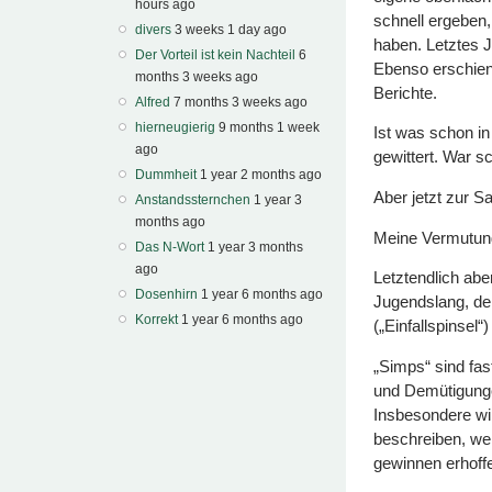
hours ago
schnell ergeben,
divers
3 weeks 1 day ago
haben. Letztes Ja
Der Vorteil ist kein Nachteil
6
Ebenso erschien
months 3 weeks ago
Berichte.
Alfred
7 months 3 weeks ago
hierneugierig
9 months 1 week
Ist was schon in
ago
gewittert. War 
Dummheit
1 year 2 months ago
Aber jetzt zur 
Anstandssternchen
1 year 3
months ago
Meine Vermutung
Das N-Wort
1 year 3 months
ago
Letztendlich abe
Dosenhirn
1 year 6 months ago
Jugendslang, der
Korrekt
1 year 6 months ago
(„Einfallspinsel“)
„Simps“ sind fast
und Demütigunge
Insbesondere w
beschreiben, we
gewinnen erhoff