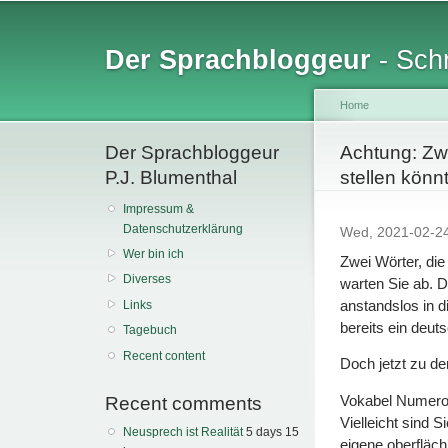
Sk
ma
Der Sprachbloggeur
- Schr
co
Home
Der Sprachbloggeur
You are her
Achtung: Zwe
P.J. Blumenthal
stellen könn
Impressum &
Datenschutzerklärung
Wed, 2021-02-2
Wer bin ich
Zwei Wörter, die
Diverses
warten Sie ab. 
anstandslos in 
Links
bereits ein deut
Tagebuch
Recent content
Doch jetzt zu d
Vokabel Numero 
Recent comments
Vielleicht sind 
Neusprech ist Realität
5 days 15
eigene oberfläc