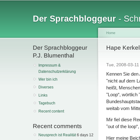
Sk
ma
Der Sprachbloggeur
- Schr
co
Home
Der Sprachbloggeur
You are her
Hape Kerkel
P.J. Blumenthal
Tue, 2008-03-1
Impressum &
Datenschutzerklärung
Kennen Sie den 
Wer bin ich
"nicht auf dem L
heißt, Menschen, 
Diverses
"Loop“, wörtlich
Links
Bundeshauptstadt
Tagebuch
weitab vom Mitt
Recent content
Mir fiel diese Re
Recent comments
"out of the loop
Neusprech ist Realität
6 days 12
Hier meine Beic