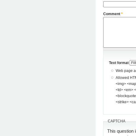
Comment
*
Text format
Web page add
Allowed HTML tags: <a> <p> <span> <div> <
<img> <map> <area> <hr> <br> <br />
<td> <em> <b> <u> <i> <st
<blockquote> <pre> <
<strike> <ca
CAPTCHA
This question 