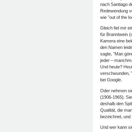
nach Santiago de
Redewendung ver
wie "out of the lo
Gleich fiel mir 
für Branntwein (
Kamera eine bek
den Namen leide
sagte, "Man gönn
jeder – manchmal
Und heute? Heute
verschwunden, "o
bei Google.
Oder nehmen sie
(1906-1965). Sie 
deshalb den Spitz
Qualität, die ma
bezeichnet, und
Und wer kann si