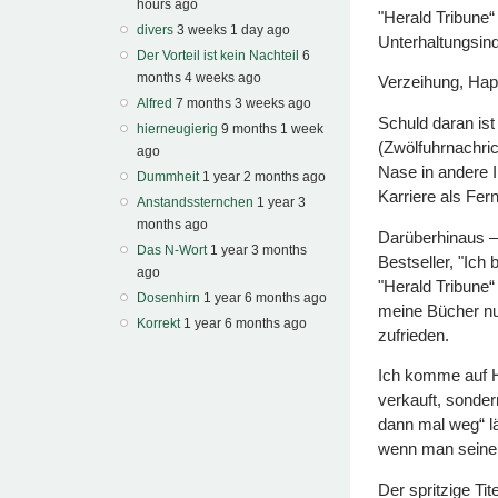
hours ago
"Herald Tribune“
divers
3 weeks 1 day ago
Unterhaltungsind
Der Vorteil ist kein Nachteil
6
months 4 weeks ago
Verzeihung, Hap
Alfred
7 months 3 weeks ago
Schuld daran ist
hierneugierig
9 months 1 week
(Zwölfuhrnachric
ago
Nase in andere 
Dummheit
1 year 2 months ago
Karriere als Fer
Anstandssternchen
1 year 3
months ago
Darüberhinaus –
Das N-Wort
1 year 3 months
Bestseller, "Ich
ago
"Herald Tribune“
Dosenhirn
1 year 6 months ago
meine Bücher nur
Korrekt
1 year 6 months ago
zufrieden.
Ich komme auf Ha
verkauft, sonder
dann mal weg“ l
wenn man seinen 
Der spritzige Ti