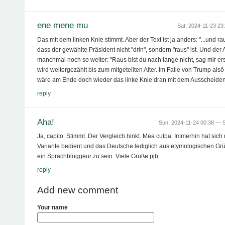
ene mene mu
Sat, 2024-11-23 2
Das mit dem linken Knie stimmt. Aber der Text ist ja anders: "...und rau
dass der gewählte Präsident nicht "drin", sondern "raus" ist. Und der
manchmal noch so weiter: "Raus bist du nach lange nicht, sag mir erst
wird weitergezählt bis zum mitgeteilten Alter. Im Falle von Trump als
wäre am Ende doch wieder das linke Knie dran mit dem Ausscheiden
reply
Aha!
Sun, 2024-11-24 00:38 —
S
Ja, capito. Stimmt. Der Vergleich hinkt. Mea culpa. Immerhin hat sich
Variante bedient und das Deutsche lediglich aus etymologischen G
ein Sprachbloggeur zu sein. Viele Grüße pjb
reply
Add new comment
Your name