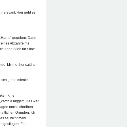
rrelevant. Hier geht es
 „Harris“ gegeben. Dann
h eines Abzählreims
lte dann Silbe für Silbe
m go. My mo-ther said to
tsch „ienie mienie
inken Knie.
 „catch a nigger“. Das war
 sagen noch schreiben
chaftlichen Gründen. Ich
es sei nicht mehr
 umgestiegen. Eine