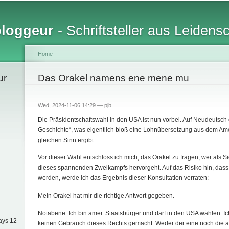
Skip to
main
bloggeur
- Schriftsteller aus Leidens
content
Home
ur
You are here
Das Orakel namens ene mene mu
Wed, 2024-11-06 14:29 —
pjb
Die Präsidentschaftswahl in den USA ist nun vorbei. Auf Neudeutsch g
Geschichte“, was eigentlich bloß eine Lohnübersetzung aus dem Amer
gleichen Sinn ergibt.
Vor dieser Wahl entschloss ich mich, das Orakel zu fragen, wer als Si
dieses spannenden Zweikampfs hervorgeht. Auf das Risiko hin, dass 
werden, werde ich das Ergebnis dieser Konsultation verraten:
Mein Orakel hat mir die richtige Antwort gegeben.
Notabene: Ich bin amer. Staatsbürger und darf in den USA wählen. I
ays 12
keinen Gebrauch dieses Rechts gemacht. Weder der eine noch die a