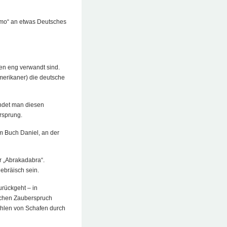
y mo“ an etwas Deutsches
gen eng verwandt sind.
erikaner) die deutsche
indet man diesen
rsprung.
m Buch Daniel, an der
 „Abrakadabra“.
ebräisch sein.
urückgeht – in
ischen Zauberspruch
zählen von Schafen durch