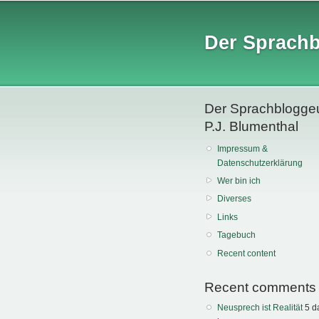
Der Sprach
Der Sprachblogge
P.J. Blumenthal
Impressum &
Datenschutzerklärung
Wer bin ich
Diverses
Links
Tagebuch
Recent content
Recent comments
Neusprech ist Realität
5 d