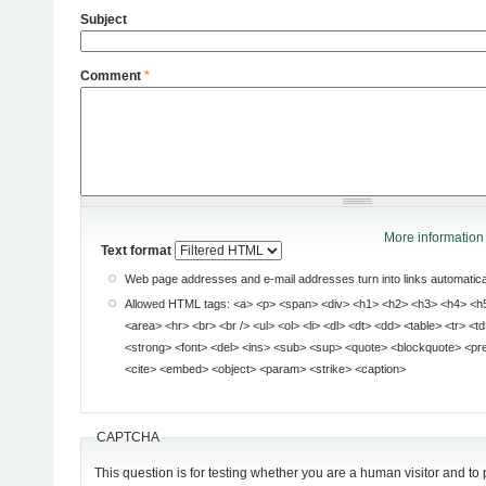
Subject
Comment
*
More information 
Text format
Web page addresses and e-mail addresses turn into links automatical
Allowed HTML tags: <a> <p> <span> <div> <h1> <h2> <h3> <h4> <h5> <h6> <img> <map>
<area> <hr> <br> <br /> <ul> <ol> <li> <dl> <dt> <dd> <table> <tr> <td> <em> <b> <u> <i>
<strong> <font> <del> <ins> <sub> <sup> <quote> <blockquote> <pre> <address> <code>
<cite> <embed> <object> <param> <strike> <caption>
CAPTCHA
This question is for testing whether you are a human visitor and t