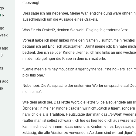
überzeugt.
ago
Dies sage ich nur nebenbei. Meine Wahlentscheidung wäre ohnehin i
l
6
ausschließlich um die Aussage eines Orakels.
ago
Was für ein Orakel?, denken Sie wohl. Es ging folgendermaßen:
 week
Vorerst habe ich mein linkes Knie den Namen „Trump“, mein rechtes
begann ich auf Englisch abzuzählen. Damit meine ich: Ich habe mic
s ago
bedient, den ich seit der Kindheit kenne. Ich fing links an und wechse
 3
mit dem Zeigefinger die Kniee in dem ich rezitierte:
hs
“Eenie meenie miney mo, catch a tiger by the toe. If he hol-lers let hi
pick this one.”
s ago
Nebenbei: Die Aussprache der ersten vier Wörter entspräche auf Deu
go
meinie mo“.
Wie dem auch sei. Das letzte Wort, die letzte Silbe also, endete am l
Übrigens: In meiner Kindheit sagten wir nicht „catch a tiger“, sondern
nämlich die alte Tradition. Heutzutage darf man das „N-Wort“ weder
(außer man ist selbst schwarz). Ich tue es hier lediglich aus wissens
kann mich noch erinnern, dass einer uns Kindern eines Tages sagte, 
zulässig, die alte Version zu verwenden. Ab dann sind wir auf „tiger“