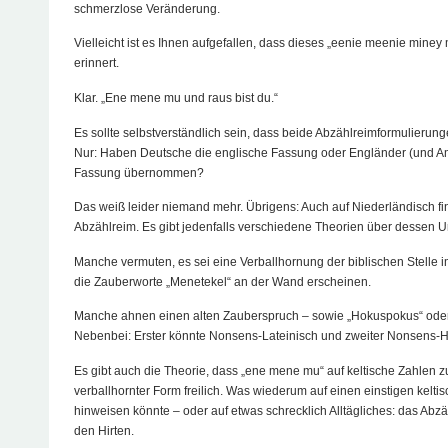
schmerzlose Veränderung.
Vielleicht ist es Ihnen aufgefallen, dass dieses „eenie meenie mine
erinnert.
Klar. „Ene mene mu und raus bist du.“
Es sollte selbstverständlich sein, dass beide Abzählreimformulierun
Nur: Haben Deutsche die englische Fassung oder Engländer (und Am
Fassung übernommen?
Das weiß leider niemand mehr. Übrigens: Auch auf Niederländisch f
Abzählreim. Es gibt jedenfalls verschiedene Theorien über dessen U
Manche vermuten, es sei eine Verballhornung der biblischen Stelle i
die Zauberworte „Menetekel“ an der Wand erscheinen.
Manche ahnen einen alten Zauberspruch – sowie „Hokuspokus“ oder
Nebenbei: Erster könnte Nonsens-Lateinisch und zweiter Nonsens-H
Es gibt auch die Theorie, dass „ene mene mu“ auf keltische Zahlen z
verballhornter Form freilich. Was wiederum auf einen einstigen kelt
hinweisen könnte – oder auf etwas schrecklich Alltägliches: das Ab
den Hirten.