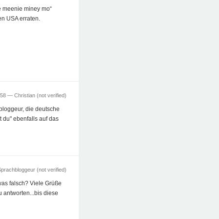
nie meenie miney mo“
en USA erraten.
4:58 —
Christian (not verified)
bloggeur, die deutsche
 du" ebenfalls auf das
prachbloggeur (not verified)
was falsch? Viele Grüße
antworten...bis diese