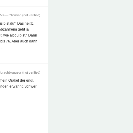
3:50 —
Christian (not verified)
s bist du". Das heißt,
 Abzählreim geht ja
, wie alt du bist." Dann
ö bis 76. Aber auch dann
.
prachbloggeur (not verified)
 mein Orakel der engl.
ründen erwähnt. Schwer