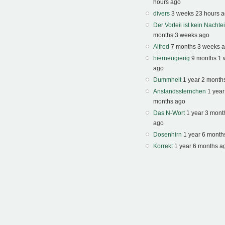
hours ago
divers
3 weeks 23 hours 
Der Vorteil ist kein Nachtei
months 3 weeks ago
Alfred
7 months 3 weeks 
hierneugierig
9 months 1
ago
Dummheit
1 year 2 month
Anstandssternchen
1 year
months ago
Das N-Wort
1 year 3 mont
ago
Dosenhirn
1 year 6 month
Korrekt
1 year 6 months a