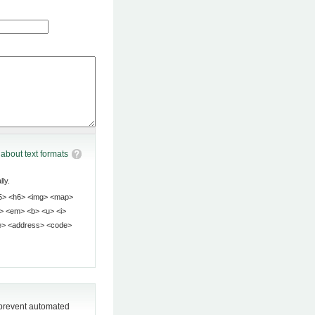
about text formats
ly.
o prevent automated