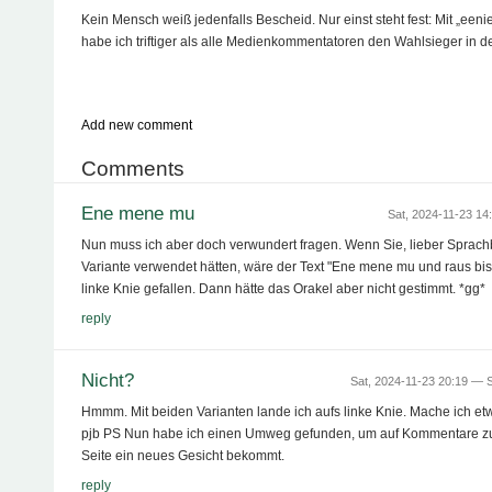
Kein Mensch weiß jedenfalls Bescheid. Nur einst steht fest: Mit „ee
habe ich triftiger als alle Medienkommentatoren den Wahlsieger in d
Add new comment
Comments
Ene mene mu
Sat, 2024-11-23 1
Nun muss ich aber doch verwundert fragen. Wenn Sie, lieber Sprach
Variante verwendet hätten, wäre der Text "Ene mene mu und raus bist
linke Knie gefallen. Dann hätte das Orakel aber nicht gestimmt. *gg*
reply
Nicht?
Sat, 2024-11-23 20:19 —
S
Hmmm. Mit beiden Varianten lande ich aufs linke Knie. Mache ich et
pjb PS Nun habe ich einen Umweg gefunden, um auf Kommentare zu 
Seite ein neues Gesicht bekommt.
reply