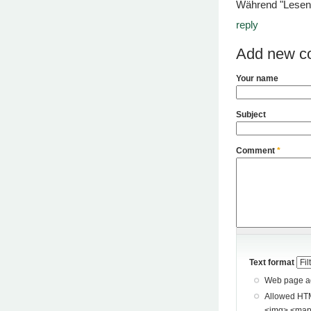
Während "Lesendi
reply
Add new c
Your name
Subject
Comment
*
Text format
Web page add
Allowed HTML tags: <a> <p> <span> <div> <
<img> <map> <area> <hr> <br> <br />