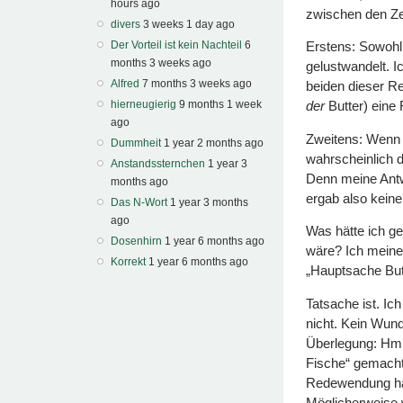
hours ago
zwischen den Ze
divers
3 weeks 1 day ago
Erstens: Sowohl
Der Vorteil ist kein Nachteil
6
months 3 weeks ago
gelustwandelt. Ic
Alfred
7 months 3 weeks ago
beiden dieser Re
der
Butter) eine 
hierneugierig
9 months 1 week
ago
Zweitens: Wenn S
Dummheit
1 year 2 months ago
wahrscheinlich d
Anstandssternchen
1 year 3
Denn meine Antw
months ago
ergab also keine
Das N-Wort
1 year 3 months
ago
Was hätte ich g
Dosenhirn
1 year 6 months ago
wäre? Ich meine, 
Korrekt
1 year 6 months ago
„Hauptsache Butt
Tatsache ist. Ic
nicht. Kein Wund
Überlegung: Hmm
Fische“ gemacht
Redewendung ha
Möglicherweise 