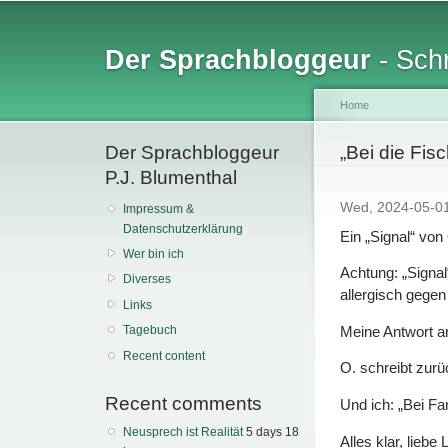
Sk
ma
Der Sprachbloggeur
- Schr
co
Home
Der Sprachbloggeur
You are her
„Bei die Fis
P.J. Blumenthal
Wed, 2024-05-0
Impressum &
Datenschutzerklärung
Ein „Signal“ vo
Wer bin ich
Achtung: „Signal
Diverses
allergisch gege
Links
Meine Antwort an 
Tagebuch
Recent content
O. schreibt zurüc
Recent comments
Und ich: „Bei Fa
Neusprech ist Realität
5 days 18
Alles klar, lieb