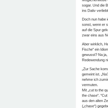
sogar. Und die B
ins Dativ verliebt
Doch nun habe i
sonst, wenn er s
auf die Spur gek
zwar eins aus N
Aber wirklich, H
Fische“ ein Idio
gewusst? Na ja,
Redewendung ni
„Zur Sache komm
gemeint ist. „Na
nehme ich zumind
vermuten.
Mit „cut to the 
the chase“. “Cut
aus den alten Z
(„chase“) gegebe