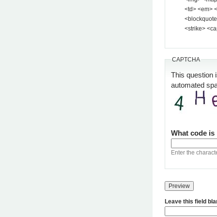
<td> <em> <b> <u> <i> <st
<blockquote> <pre> <
<strike> <ca
CAPTCHA
This question 
automated sp
What code is
Enter the charact
Leave this field bl