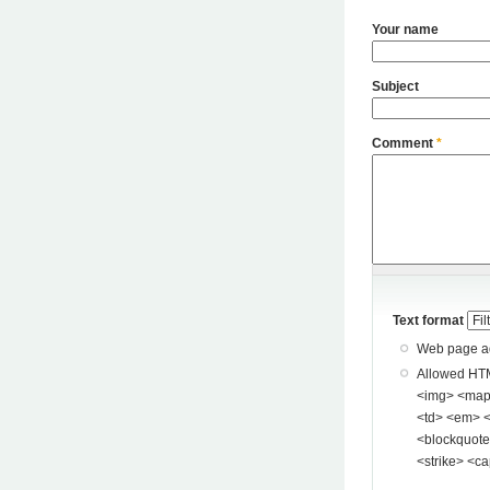
Your name
Subject
Comment
*
Text format
Web page add
Allowed HTML tags: <a> <p> <span> <div> <
<img> <map> <area> <hr> <br> <br />
<td> <em> <b> <u> <i> <st
<blockquote> <pre> <
<strike> <ca