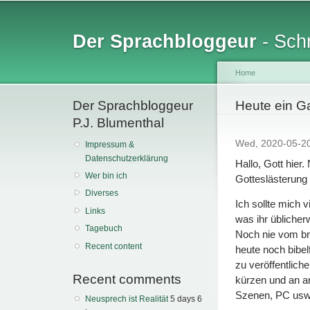
Sk
ma
Der Sprachbloggeur
- Schr
co
Home
Der Sprachbloggeur
You are her
Heute ein G
P.J. Blumenthal
Wed, 2020-05-2
Impressum &
Datenschutzerklärung
Hallo, Gott hier.
Wer bin ich
Gotteslästerung
Diverses
Ich sollte mich v
Links
was ihr üblicherw
Tagebuch
Noch nie vom br
Recent content
heute noch bibel
zu veröffentlich
Recent comments
kürzen und an a
Szenen, PC usw.
Neusprech ist Realität
5 days 6