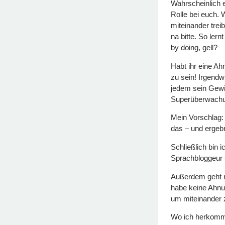
Wahrscheinlich 
Rolle bei euch. 
miteinander treib
na bitte. So lern
by doing, gell?
Habt ihr eine Ah
zu sein! Irgendw
jedem sein Gewis
Superüberwach
Mein Vorschlag: I
das – und ergebn
Schließlich bin 
Sprachbloggeur s
Außerdem geht m
habe keine Ahnun
um miteinander 
Wo ich herkomme