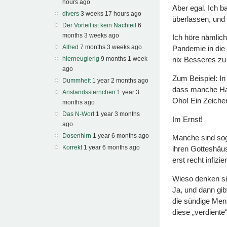
hours ago
Aber egal. Ich 
divers
3 weeks 17 hours ago
überlassen, und
Der Vorteil ist kein Nachteil
6
months 3 weeks ago
Ich höre nämlic
Alfred
7 months 3 weeks ago
Pandemie in die
hierneugierig
9 months 1 week
nix Besseres zu 
ago
Zum Beispiel: In 
Dummheit
1 year 2 months ago
dass manche Hag
Anstandssternchen
1 year 3
Oho! Ein Zeichen
months ago
Das N-Wort
1 year 3 months
Im Ernst!
ago
Dosenhirn
1 year 6 months ago
Manche sind soga
Korrekt
1 year 6 months ago
ihren Gotteshäus
erst recht infizi
Wieso denken sie
Ja, und dann gib
die sündige Mens
diese „verdiente