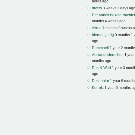
hours ago
divers
3 weeks 2 days ag
Der Vorteil ist kein Nachtei
months 4 weeks ago
Alfred
7 months 3 weeks 
hierneugierig
9 months 1
ago
Dummheit
1 year 2 month
Anstandssternchen
1 year
months ago
Das N-Wort
1 year 3 mont
ago
Dosenhirn
1 year 6 month
Korrekt
1 year 6 months a