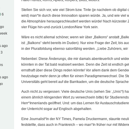
o
Stellen Sie sich vor, wie viel Strom bzw. Tinte (je nachdem ob digital
l
6
wird) man*In durch diese Innovation sparen würde. Ja, und wie viel we
die Atmosphäre herausgeschleudert werden würde! Nach kürzester Ze
ago
vier Flüge hin-und-zurück London/New York sein.
 week
Wäre es nicht allemal schöner, wenn wir über „Balkons“ anstatt „Bal
ist: „Balkons“ steht bereits im Duden). Nur eine Frage der Zeit, bis
s ago
in der Pluralbildung ebenso salonfähig werden. „Liebe Zuhörers, wir 
 3
Nebenbei: Diese Änderungs, die mir damals abenteuerlich und wide
könnten in der Tat bald realisiert werden. Denn die Zeit ist endlic
hs
ernsthaft über diese Dings reden könnte! Vor allem dank dem Gender-
heutzutage mehr denn je offen für einen Paradigmenwechsel. Die St
s ago
Universitäts geht bereit auf die Barrikaden, um die deutsche Sprache
go
Auch nicht zu vergessen: Viele deutsche Unis (sehen Sie: „Unis“!) hab
einem ähnlich klingenden Wort zu verwechseln bitte) für Studierend
Herr*Innenlands geöffnet. Und: um das Lernen für Austauschstudieren
der Unterricht sogar auf Englisch abgehalten.
Eine Journalist*In der NY Times, Pamela Druckermann, staunte neulich
feststellte, dass auch in Frankreich – wo man*In früher nur mit Wider