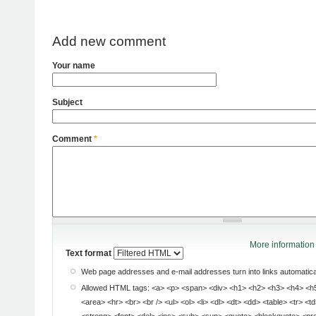
Add new comment
Your name
Subject
Comment
*
More information 
Text format
Web page addresses and e-mail addresses turn into links automatical
Allowed HTML tags: <a> <p> <span> <div> <h1> <h2> <h3> <h4> <h5> <h6> <img> <map>
<area> <hr> <br> <br /> <ul> <ol> <li> <dl> <dt> <dd> <table> <tr> <td> <em> <b> <u> <i>
<strong> <font> <del> <ins> <sub> <sup> <quote> <blockquote> <pre> <address> <code>