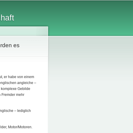
chaft
erden es
ist, er habe von einem
englischen angleiche –
s komplexe Gebilde
in Fremder mehr
nglische – lediglich
lder, Motor/Motoren.