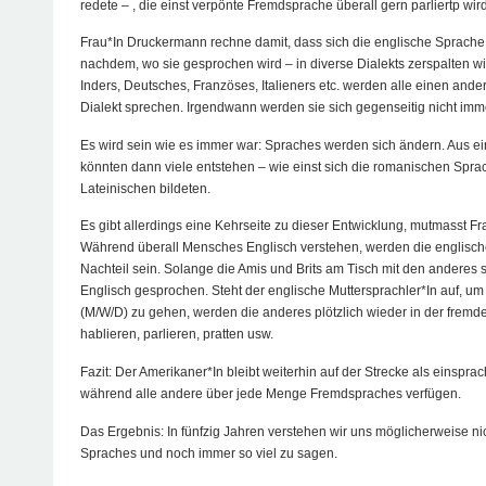
redete – , die einst verpönte Fremdsprache überall gern parliertp wird.
Frau*In Druckermann rechne damit, dass sich die englische Sprache
nachdem, wo sie gesprochen wird – in diverse Dialekts zerspalten wi
Inders, Deutsches, Französes, Italieners etc. werden alle einen ande
Dialekt sprechen. Irgendwann werden sie sich gegenseitig nicht imm
Es wird sein wie es immer war: Spraches werden sich ändern. Aus e
könnten dann viele entstehen – wie einst sich die romanischen Spr
Lateinischen bildeten.
Es gibt allerdings eine Kehrseite zu dieser Entwicklung, mutmasst F
Während überall Mensches Englisch verstehen, werden die englisch
Nachteil sein. Solange die Amis und Brits am Tisch mit den anderes si
Englisch gesprochen. Steht der englische Muttersprachler*In auf, u
(M/W/D) zu gehen, werden die anderes plötzlich wieder in der fremd
hablieren, parlieren, pratten usw.
Fazit: Der Amerikaner*In bleibt weiterhin auf der Strecke als einspra
während alle andere über jede Menge Fremdspraches verfügen.
Das Ergebnis: In fünfzig Jahren verstehen wir uns möglicherweise ni
Spraches und noch immer so viel zu sagen.