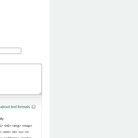
about text formats
ly.