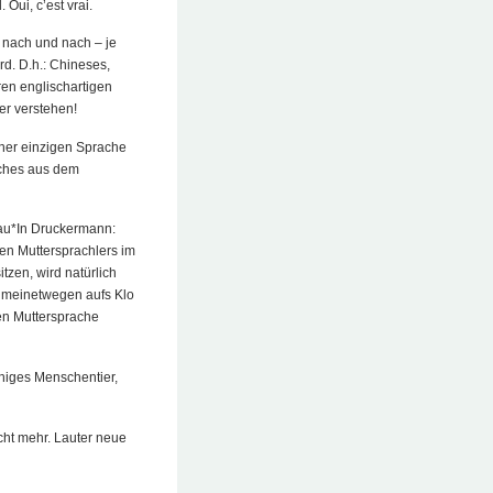
 Oui, c’est vrai.
 nach und nach – je
rd. D.h.: Chineses,
ren englischartigen
er verstehen!
iner einzigen Sprache
aches aus dem
rau*In Druckermann:
en Muttersprachlers im
tzen, wird natürlich
m meinetwegen aufs Klo
en Muttersprache
chiges Menschentier,
cht mehr. Lauter neue