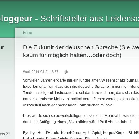
Skip to
main
bloggeur
- Schriftsteller aus Leidens
content
Home
ur
You are here
Die Zukunft der deutschen Sprache (Sie w
kaum für möglich halten…oder doch)
Wed, 2019-08-21 13:57 —
pjb
Vor vielen Jahren erklärte mir ein junger amer. Wissenschaftsjournal
Experten erfahren, dass sich die deutsche Sprache immer mehr der 
Tendenz steigend. Insbesondere sei damit zu rechnen, dass sich da
namens deutsche Mehrzahl radikal vereinfachen werde, so dass ke
verzweifelt nach der passenden Form suchen müsste.
Dies werde sich so bewerkstelligen, dass die dt. Mehrzahl– wie die e
durch die Anfügung eines „S“ zu bilden wäre! Puff! Abrakadabra!
Bye bye Hund/Hunde, Korn/Körner, Apfel/Äpfel, Körper/Körper, Bild/Bi
ays 21
Hallo Hunds, Korns, Apfels, Körpers, Bilds, Motors.