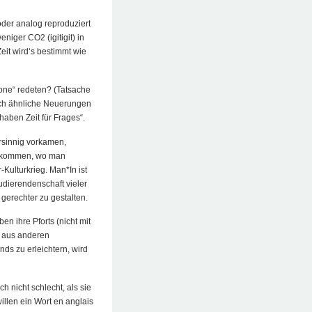
 oder analog reproduziert
niger CO2 (igitigit) in
it wird‘s bestimmt wie
kone“ redeten? (Tatsache
 auch ähnliche Neuerungen
haben Zeit für Frages“.
rsinnig vorkamen,
h gekommen, wo man
Kulturkrieg. Man*In ist
udierendenschaft vieler
 gerechter zu gestalten.
en ihre Pforts (nicht mit
s aus anderen
ds zu erleichtern, wird
 nicht schlecht, als sie
willen ein Wort en anglais