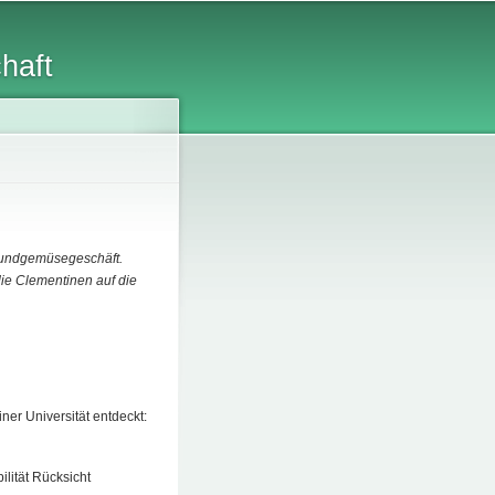
chaft
stundgemüsegeschäft.
ie Clementinen auf die
ner Universität entdeckt:
lität Rücksicht