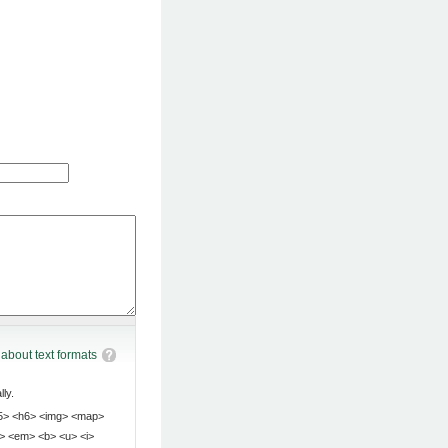
about text formats
ly.