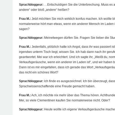
Sprachbloggeur:
…Entschuldigen Sie die Unterbrechung. Muss es a
andere“ oder bloß „andere“ heißen?
Frau M.:
Jetzt möchten Sie mich wirklich konfus machen. Ich wollte b
normalerweise hört man etwas, wenn ein anderer Mensch im Laden ist
sagen?
Sprachbloggeur:
Meinetwegen dürfen Sie. Fragen Sie lieber die St
Frau M.:
Jedenfalls, plötzlich hatte ich Angst, dass ihr was passiert ist
irgendwo unterm Tisch liegt, wissen Sie. Ich hab dann nach ihr geruf
geantwortet. Mei war ich erleichtert. Und ich sagte ihr, „Weißt du, n
Verkaufsgeräusche, wenn ein anderer im Laden ist“, und wir haben be
Dann ist es mir eingefallen, dass ich gerade das Wort „Verkaufsgeräu
das nicht ein schönes Wort?
Sprachbloggeur:
Ich finde es ausgezeichnet. Ich bin überzeugt, dass
Sprachwissenschaffende eine Freude gemacht haben.
Frau M.:
Ach, ich möchte nix mehr über das Thema hören. Achthund
Mei, so viele Clementinen kaufen Sie normalerweise nicht. Oder?
Sprachbloggeur:
Heute wollte ich eigene Verkaufsgeräusche mache