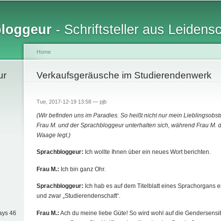
Skip to
main
bloggeur
- Schriftsteller aus Leidens
content
Home
ur
You are here
Verkaufsgeräusche im Studierendenwerk
Tue, 2017-12-19 13:58 —
pjb
(Wir befinden uns im Paradies. So heißt nicht nur mein Lieblingsob
Frau M. und der Sprachbloggeur unterhalten sich, während Frau M. d
Waage legt.)
Sprachbloggeur:
Ich wollte Ihnen über ein neues Wort berichten.
Frau M.:
Ich bin ganz Ohr.
Sprachbloggeur:
Ich hab es auf dem Titelblatt eines Sprachorgans ei
und zwar „Studierendenschaft“.
Frau M.:
Ach du meine liebe Güte! So wird wohl auf die Gendersensibi
ays 46