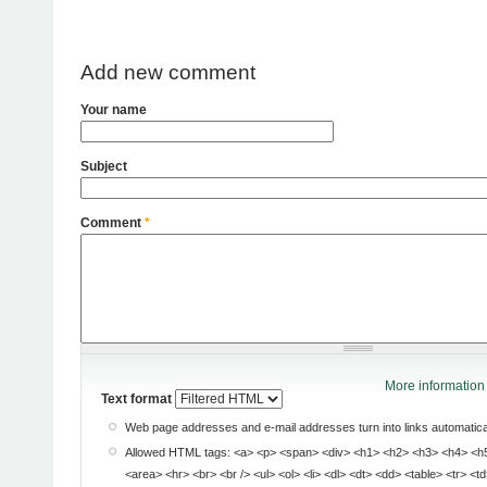
Add new comment
Your name
Subject
Comment
*
More information 
Text format
Web page addresses and e-mail addresses turn into links automatical
Allowed HTML tags: <a> <p> <span> <div> <h1> <h2> <h3> <h4> <h5> <h6> <img> <map>
<area> <hr> <br> <br /> <ul> <ol> <li> <dl> <dt> <dd> <table> <tr> <td> <em> <b> <u> <i>