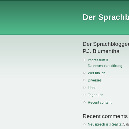
Der Sprach
Der Sprachblogge
P.J. Blumenthal
Impressum &
Datenschutzerklärung
Wer bin ich
Diverses
Links
Tagebuch
Recent content
Recent comments
Neusprech ist Realität
5 d