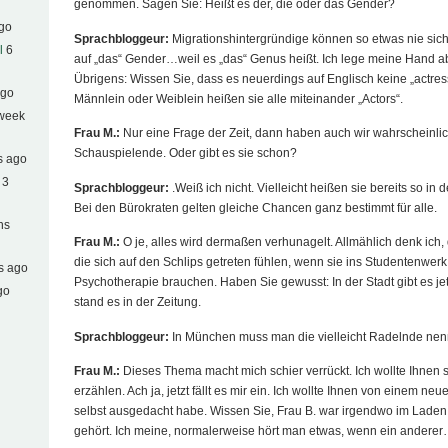
genommen. Sagen Sie: Heißt es der, die oder das Gender?
ago
Sprachbloggeur:
Migrationshintergründige können so etwas nie siche
l
6
auf „das“ Gender…weil es „das“ Genus heißt. Ich lege meine Hand abe
Übrigens: Wissen Sie, dass es neuerdings auf Englisch keine „actres
ago
Männlein oder Weiblein heißen sie alle miteinander „Actors“.
 week
Frau M.:
Nur eine Frage der Zeit, dann haben auch wir wahrscheinli
Schauspielende. Oder gibt es sie schon?
s ago
 3
Sprachbloggeur:
.Weiß ich nicht. Vielleicht heißen sie bereits so in
Bei den Bürokraten gelten gleiche Chancen ganz bestimmt für alle.
hs
Frau M.:
O je, alles wird dermaßen verhunagelt. Allmählich denk ich,
die sich auf den Schlips getreten fühlen, wenn sie ins Studentenwerk
s ago
Psychotherapie brauchen. Haben Sie gewusst: In der Stadt gibt es je
go
stand es in der Zeitung.
Sprachbloggeur:
In München muss man die vielleicht Radelnde nen
Frau M.:
Dieses Thema macht mich schier verrückt. Ich wollte Ihnen
erzählen. Ach ja, jetzt fällt es mir ein. Ich wollte Ihnen von einem ne
selbst ausgedacht habe. Wissen Sie, Frau B. war irgendwo im Laden,
gehört. Ich meine, normalerweise hört man etwas, wenn ein andere