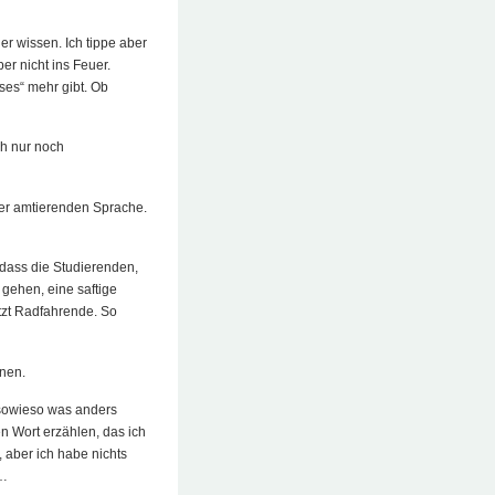
r wissen. Ich tippe aber
r nicht ins Feuer.
ses“ mehr gibt. Ob
ch nur noch
 der amtierenden Sprache.
 dass die Studierenden,
 gehen, eine saftige
tzt Radfahrende. So
nen.
 sowieso was anders
uen Wort erzählen, das ich
 aber ich habe nichts
r…