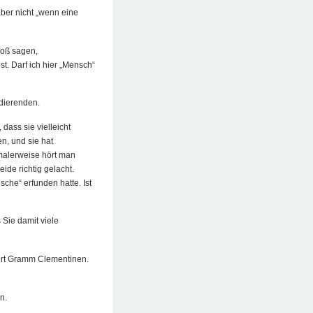
ber nicht „wenn eine
loß sagen,
. Darf ich hier „Mensch“
udierenden.
, dass sie vielleicht
en, und sie hat
ormalerweise hört man
ide richtig gelacht.
sche“ erfunden hatte. Ist
 Sie damit viele
ert Gramm Clementinen.
n.