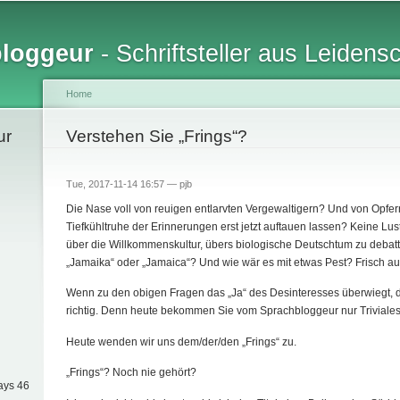
Skip to
main
bloggeur
- Schriftsteller aus Leidens
content
Home
ur
You are here
Verstehen Sie „Frings“?
Tue, 2017-11-14 16:57 —
pjb
Die Nase voll von reuigen entlarvten Vergewaltigern? Und von Opfer
Tiefkühltruhe der Erinnerungen erst jetzt auftauen lassen? Keine Lus
über die Willkommenskultur, übers biologische Deutschtum zu debatt
„Jamaika“ oder „Jamaica“? Und wie wär es mit etwas Pest? Frisch a
Wenn zu den obigen Fragen das „Ja“ des Desinteresses überwiegt, d
richtig. Denn heute bekommen Sie vom Sprachbloggeur nur Triviales, 
Heute wenden wir uns dem/der/den „Frings“ zu.
„Frings“? Noch nie gehört?
ays 46