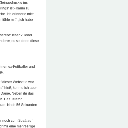
Kleingedruckte ins
rings“ ist - kaum zu
che. Ich erinnerte mich
h fühle mit“, „ich habe
isereor“ lesen? Jeder
anderer, es sei denn diese
 einen ex-Fußballer und
ge.
uf dieser Webseite war
s“ hieß, konnte ich aber
n Dame. Neben ihr das
an. Das Telefon
g ran. Nach 56 Sekunden
ur noch zum Spaß auf
or mir eine mehrseitige