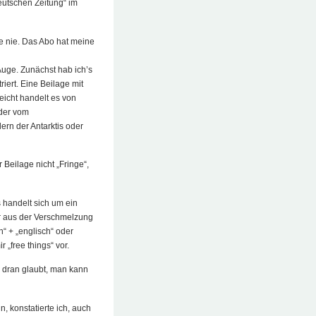
eutschen Zeitung“ im
ie nie. Das Abo hat meine
 Auge. Zunächst hab ich’s
riert. Eine Beilage mit
icht handelt es von
der vom
rn der Antarktis oder
Beilage nicht „Fringe“,
 handelt sich um ein
er aus der Verschmelzung
“ + „englisch“ oder
r „free things“ vor.
h dran glaubt, man kann
, konstatierte ich, auch