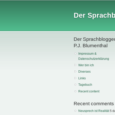
Der Sprach
Der Sprachblogge
P.J. Blumenthal
Impressum &
Datenschutzerklärung
Wer bin ich
Diverses
Links
Tagebuch
Recent content
Recent comments
Neusprech ist Realität
5 d