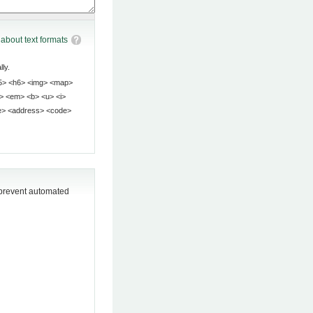
about text formats
ly.
o prevent automated