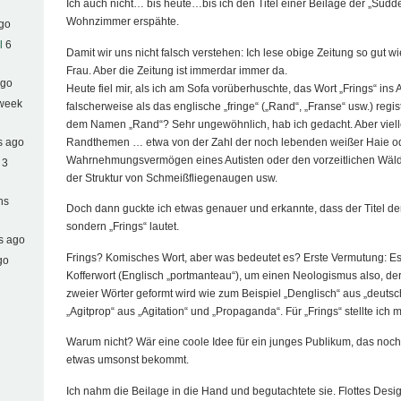
Ich auch nicht… bis heute…bis ich den Titel einer Beilage der „Südd
Wohnzimmer erspähte.
ago
l
6
Damit wir uns nicht falsch verstehen: Ich lese obige Zeitung so gut w
Frau. Aber die Zeitung ist immerdar immer da.
ago
Heute fiel mir, als ich am Sofa vorüberhuschte, das Wort „Frings“ ins
 week
falscherweise als das englische „fringe“ („Rand“, „Franse“ usw.) regist
dem Namen „Rand“? Sehr ungewöhnlich, hab ich gedacht. Aber vielle
Randthemen … etwa von der Zahl der noch lebenden weißer Haie o
s ago
Wahrnehmungsvermögen eines Autisten oder den vorzeitlichen Wälde
 3
der Struktur von Schmeißfliegenaugen usw.
hs
Doch dann guckte ich etwas genauer und erkannte, dass der Titel der 
sondern „Frings“ lautet.
s ago
Frings? Komisches Wort, aber was bedeutet es? Erste Vermutung: Es
go
Kofferwort (Englisch „portmanteau“), um einen Neologismus also, d
zweier Wörter geformt wird wie zum Beispiel „Denglisch“ aus „deutsch
„Agitprop“ aus „Agitation“ und „Propaganda“. Für „Frings“ stellte ich mi
Warum nicht? Wär eine coole Idee für ein junges Publikum, das noc
etwas umsonst bekommt.
Ich nahm die Beilage in die Hand und begutachtete sie. Flottes Design