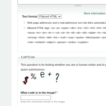
More information 
Text format
Web page addresses and e-mail addresses turn into links automatical
Allowed HTML tags: <a> <p> <span> <div> <h1> <h2> <h3> <h4> <h5> <h6> <img> <map>
<area> <hr> <br> <br /> <ul> <ol> <li> <dl> <dt> <dd> <table> <tr> <td> <em> <b> <u> <i>
<strong> <font> <del> <ins> <sub> <sup> <quote> <blockquote> <pre> <address> <code>
<cite> <embed> <object> <param> <strike> <caption>
CAPTCHA
This question is for testing whether you are a human visitor and t
spam submissions.
What code is in the image?
*
Enter the characters shown in the image.