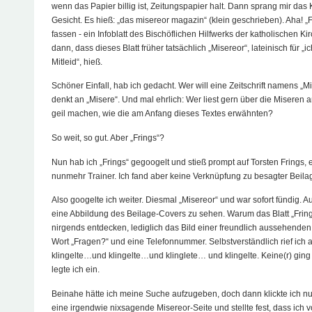
wenn das Papier billig ist, Zeitungspapier halt. Dann sprang mir das 
Gesicht. Es hieß: „das misereor magazin“ (klein geschrieben). Aha! „F
fassen - ein Infoblatt des Bischöflichen Hilfwerks der katholischen Kir
dann, dass dieses Blatt früher tatsächlich „Misereor“, lateinisch für „ic
Mitleid“, hieß.
Schöner Einfall, hab ich gedacht. Wer will eine Zeitschrift namens „M
denkt an „Misere“. Und mal ehrlich: Wer liest gern über die Miseren 
geil machen, wie die am Anfang dieses Textes erwähnten?
So weit, so gut. Aber „Frings“?
Nun hab ich „Frings“ gegoogelt und stieß prompt auf Torsten Frings,
nunmehr Trainer. Ich fand aber keine Verknüpfung zu besagter Beila
Also googelte ich weiter. Diesmal „Misereor“ und war sofort fündig. A
eine Abbildung des Beilage-Covers zu sehen. Warum das Blatt „Fring
nirgends entdecken, lediglich das Bild einer freundlich aussehende
Wort „Fragen?“ und eine Telefonnummer. Selbstverständlich rief ich 
klingelte…und klingelte…und klinglete… und klingelte. Keine(r) gin
legte ich ein.
Beinahe hätte ich meine Suche aufzugeben, doch dann klickte ich n
eine irgendwie nixsagende Misereor-Seite und stellte fest, dass ich v