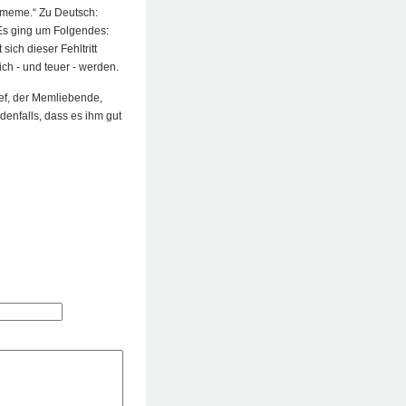
e meme.“ Zu Deutsch:
Es ging um Folgendes:
sich dieser Fehltritt
ich - und teuer - werden.
hef, der Memliebende,
edenfalls, dass es ihm gut