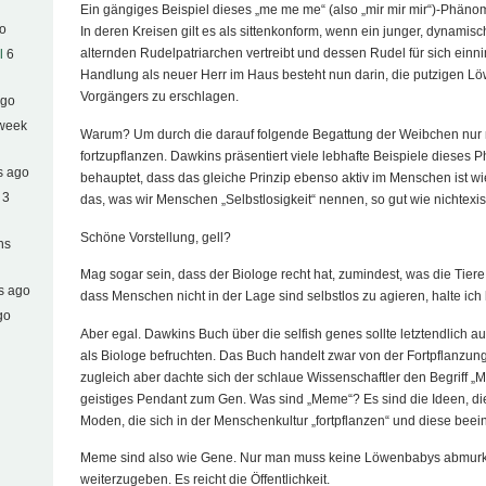
Ein gängiges Beispiel dieses „me me me“ (also „mir mir mir“)-Phäno
go
In deren Kreisen gilt es als sittenkonform, wenn ein junger, dynamis
alternden Rudelpatriarchen vertreibt und dessen Rudel für sich einn
l
6
Handlung als neuer Herr im Haus besteht nun darin, die putzigen L
Vorgängers zu erschlagen.
ago
 week
Warum? Um durch die darauf folgende Begattung der Weibchen nur
fortzupflanzen. Dawkins präsentiert viele lebhafte Beispiele diese
s ago
behauptet, dass das gleiche Prinzip ebenso aktiv im Menschen ist wie 
 3
das, was wir Menschen „Selbstlosigkeit“ nennen, so gut wie nichtexis
Schöne Vorstellung, gell?
hs
Mag sogar sein, dass der Biologe recht hat, zumindest, was die Tiere 
s ago
dass Menschen nicht in der Lage sind selbstlos zu agieren, halte ich
go
Aber egal. Dawkins Buch über die selfish genes sollte letztendlich a
als Biologe befruchten. Das Buch handelt zwar von der Fortpflanzun
zugleich aber dachte sich der schlaue Wissenschaftler den Begriff „M
geistiges Pendant zum Gen. Was sind „Meme“? Es sind die Ideen, di
Moden, die sich in der Menschenkultur „fortpflanzen“ und diese beein
Meme sind also wie Gene. Nur man muss keine Löwenbabys abmurk
weiterzugeben. Es reicht die Öffentlichkeit.