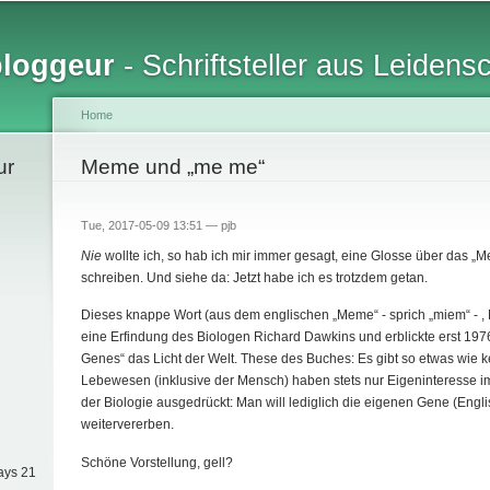
Skip to
main
bloggeur
- Schriftsteller aus Leidens
content
Home
ur
You are here
Meme und „me me“
Tue, 2017-05-09 13:51 —
pjb
Nie
wollte ich, so hab ich mir immer gesagt, eine Glosse über das „
schreiben. Und siehe da: Jetzt habe ich es trotzdem getan.
Dieses knappe Wort (aus dem englischen „Meme“ - sprich „miem“ - , 
eine Erfindung des Biologen Richard Dawkins und erblickte erst 197
Genes“ das Licht der Welt. These des Buches: Es gibt so etwas wie ke
Lebewesen (inklusive der Mensch) haben stets nur Eigeninteresse i
der Biologie ausgedrückt: Man will lediglich die eigenen Gene (Engl
weitervererben.
Schöne Vorstellung, gell?
ays 21