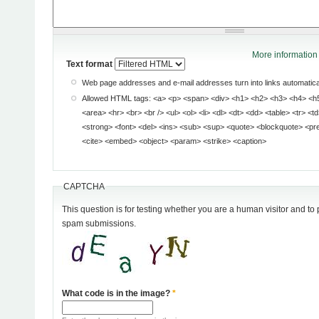
More information 
Text format
Web page addresses and e-mail addresses turn into links automatical
Allowed HTML tags: <a> <p> <span> <div> <h1> <h2> <h3> <h4> <h5> <h6> <img> <map>
<area> <hr> <br> <br /> <ul> <ol> <li> <dl> <dt> <dd> <table> <tr> <td> <em> <b> <u> <i>
<strong> <font> <del> <ins> <sub> <sup> <quote> <blockquote> <pre> <address> <code>
<cite> <embed> <object> <param> <strike> <caption>
CAPTCHA
This question is for testing whether you are a human visitor and t
spam submissions.
What code is in the image?
*