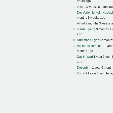
hours ago
divers
3 weeks 8 hours a
Der Vorteil ist kein Nachtei
months 3 weeks ago
Alfred
7 months 3 weeks 
hierneugierig
9 months 1
ago
Dummheit
1 year 2 month
Anstandssternchen
1 year
months ago
Das N-Wort
1 year 3 mont
ago
Dosenhirn
1 year 6 month
Korrekt
1 year 6 months a