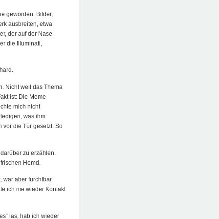
ie geworden. Bilder,
erk ausbreiten, etwa
r, der auf der Nase
 die Illuminati,
hard.
n. Nicht weil das Thema
Fakt ist: Die Meme
chte mich nicht
tledigen, was ihm
 vor die Tür gesetzt. So
 darüber zu erzählen.
 frischen Hemd.
, war aber furchtbar
e ich nie wieder Kontakt
s“ las, hab ich wieder