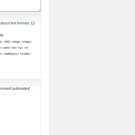
about text formats
ly.
o prevent automated