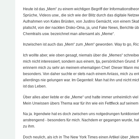
Heute ist das „Mem“ zu einem wichtigen Begriff der Informationstheor
Sprüche, Videos usw., die sich wie der Blitz durch das digitale Netzw
Aufnahmen von Kates Brüsten, von Justins Gemächt, von einem Skate
platscht, von der nackten Disko-Oma, ja, und Fake News, Berichte über
Chemtrails usw. bezeichnet man allersamt als „Meme“.
Inzwischen ist auch das „Mem“ zum „Mem“ geworden. Way to go, Ric
Ich wollte aber, wie oben gesagt, niemals über die „Memes“ schreibe
mich nicht interessiert, sondern aus einem, tja, persönlichen Grund. 
erinnern mich zu sehr an meinem ehemaligen Chef. Dieser Mann mo
besonders. Von daher suchte er stets nach einem Anlass, mich zu en
allerdings nie gelungen war. Im Gegenteil: Man hat ihn und nicht mich
ist das Leben.
Über alles aber liebte er die „Meme“ und hatte immer unheimlich viel
Mein Unwissen übers Thema war für ihn wie ein Fettfleck auf seinem
Na ja. Irgendwie hat es doch zwischen uns notgedrungen funktioniert
anstrengend - besonders für mich. Nachdem er gegangen wurde, hatt
zu ihm.
Doch neulich, als ich in The New York Times einen Artikel über „Meme