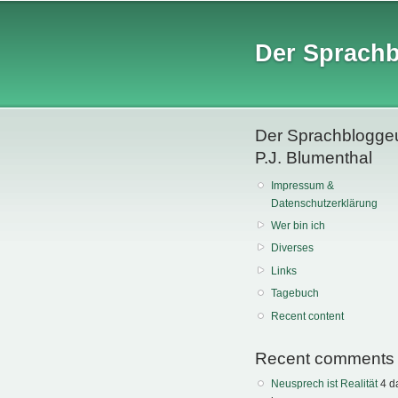
Der Sprach
Der Sprachblogge
P.J. Blumenthal
Impressum &
Datenschutzerklärung
Wer bin ich
Diverses
Links
Tagebuch
Recent content
Recent comments
Neusprech ist Realität
4 d