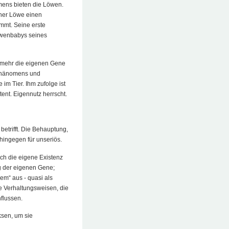
mens bieten die Löwen.
cher Löwe einen
immt. Seine erste
öwenbabys seines
 mehr die eigenen Gene
s Phänomens und
im Tier. Ihm zufolge ist
tent. Eigennutz herrscht.
betrifft. Die Behauptung,
 hingegen für unseriös.
uch die eigene Existenz
g der eigenen Gene;
em“ aus - quasi als
e Verhaltungsweisen, die
flussen.
sen, um sie