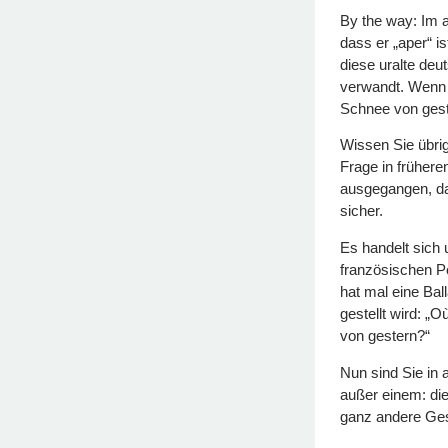
By the way: Im 
dass er „aper“ is
diese uralte deu
verwandt. Wenn d
Schnee von gest
Wissen Sie übri
Frage in frühere
ausgegangen, das
sicher.
Es handelt sich
französischen Po
hat mal eine Bal
gestellt wird: „
von gestern?“
Nun sind Sie in 
außer einem: die
ganz andere Ge