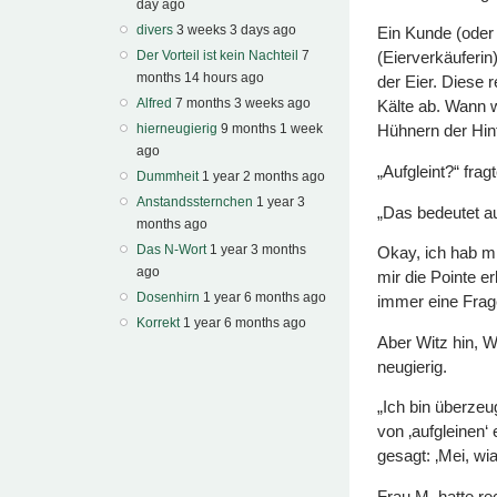
day ago
divers
3 weeks 3 days ago
Ein Kunde (oder
Der Vorteil ist kein Nachteil
7
(Eierverkäuferin
months 14 hours ago
der Eier. Diese r
Alfred
7 months 3 weeks ago
Kälte ab. Wann w
hierneugierig
9 months 1 week
Hühnern der Hinte
ago
„Aufgleint?“ frag
Dummheit
1 year 2 months ago
Anstandssternchen
1 year 3
„Das bedeutet au
months ago
Das N-Wort
1 year 3 months
Okay, ich hab mi
ago
mir die Pointe e
Dosenhirn
1 year 6 months ago
immer eine Frag
Korrekt
1 year 6 months ago
Aber Witz hin, W
neugierig.
„Ich bin überzeu
von ‚aufgleinen‘
gesagt: ‚Mei, wia
Frau M. hatte re