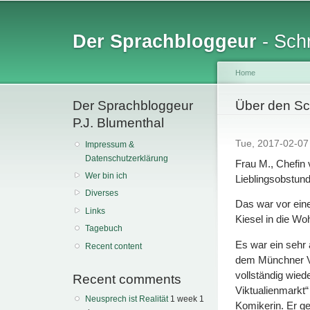
Sk
ma
Der Sprachbloggeur
- Schr
co
Home
Der Sprachbloggeur
You are her
Über den Sc
P.J. Blumenthal
Tue, 2017-02-0
Impressum &
Datenschutzerklärung
Frau M., Chefin
Wer bin ich
Lieblingsobstun
Diverses
Das war vor eine
Links
Kiesel in die W
Tagebuch
Es war ein sehr 
Recent content
dem Münchner Vik
vollständig wied
Recent comments
Viktualienmarkt
Neusprech ist Realität
1 week 1
Komikerin. Er ge