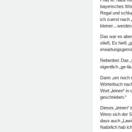
bayerisches Wör
Regal und schlug
ich zuerst nach
kleiner…werden
Das war es aber 
stieß. Es hieß 
erwartungsgemäß
Nebenbei: Das „G
eigentlich „ge-lä
Dann ,um noch m
Wörterbuch nachz
Wort „leinen“ in
geschrieben.“
Dieses „leinen“ i
Wenn sich der Sc
dass auch „Lawin
Natürlich hab ic