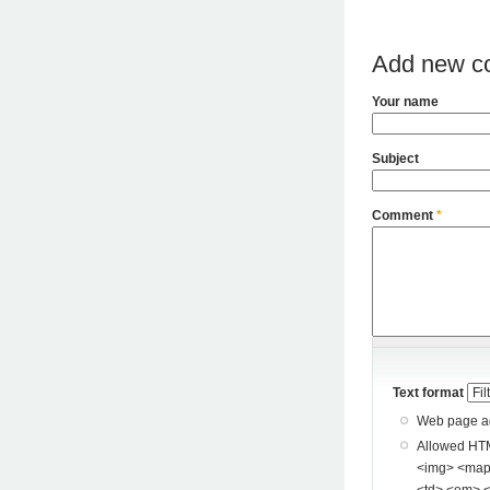
Add new c
Your name
Subject
Comment
*
Text format
Web page add
Allowed HTML tags: <a> <p> <span> <div> <
<img> <map> <area> <hr> <br> <br />
<td> <em> <b> <u> <i> <st