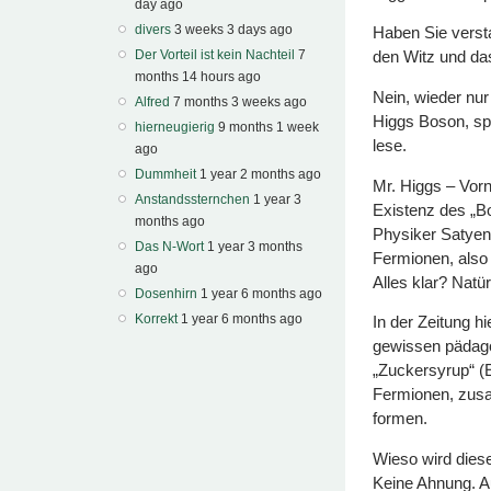
day ago
divers
3 weeks 3 days ago
Haben Sie versta
Der Vorteil ist kein Nachteil
7
den Witz und da
months 14 hours ago
Nein, wieder nur
Alfred
7 months 3 weeks ago
Higgs Boson, spr
hierneugierig
9 months 1 week
lese.
ago
Dummheit
1 year 2 months ago
Mr. Higgs – Vorn
Anstandssternchen
1 year 3
Existenz des „
months ago
Physiker Satyend
Das N-Wort
1 year 3 months
Fermionen, also 
ago
Alles klar? Natür
Dosenhirn
1 year 6 months ago
Korrekt
1 year 6 months ago
In der Zeitung h
gewissen pädagog
„Zuckersyrup“ (E
Fermionen, zusa
formen.
Wieso wird dies
Keine Ahnung. Au