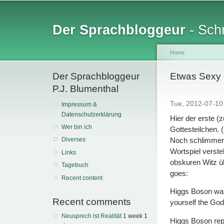
Sk
ma
Der Sprachbloggeur
- Schr
co
Home
Der Sprachbloggeur
You are her
Etwas Sexy 
P.J. Blumenthal
Tue, 2012-07-1
Impressum &
Datenschutzerklärung
Hier der erste 
Wer bin ich
Gottesteilchen. 
Noch schlimmer: 
Diverses
Wortspiel verste
Links
obskuren Witz ü
Tagebuch
goes:
Recent content
Higgs Boson walk
Recent comments
yourself the God 
Neusprech ist Realität
1 week 1
Higgs Boson repl