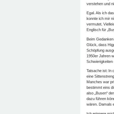
verstehen und ni
Egal. Als ich da
konnte ich mir n
vermutet. Vielle
Englisch für „Bu
Beim Gedanken a
Glück, dass Higg
Schöpfung ausge
1950er Jahren w
Schwierigkeiten
Tatsache ist: In
eine Sittenstren
Manches war prin
bestimmt eins d
also „Busen“ den
dazu führen kön
wären. Damals e
Ich erinnere mic