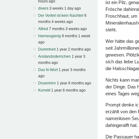
hours ago
ist ein Pilz, ge
divers
3 weeks 1 day ago
Frösche dahinraff
Der Vorteil ist kein Nachteil
6
Froschhaut, um s
months 4 weeks ago
Mineralienhausha
Alfred
7 months 3 weeks ago
steht.
hierneugierig
9 months 1 week
Wer hätte das g
ago
seit Jahrmillio
Dummheit
1 year 2 months ago
gewesen. Plötzlic
Anstandssternchen
1 year 3
sich das liebe L
months ago
die Halsschlaga
Das N-Wort
1 year 3 months
ago
Nichts kann man
Dosenhirn
1 year 6 months ago
der Dinge. Das h
Korrekt
1 year 6 months ago
eines Tages weg
Prompt denke ic
erzählt von den
namenlosen Seuc
dahingerafft hat.
Die Passauer halt