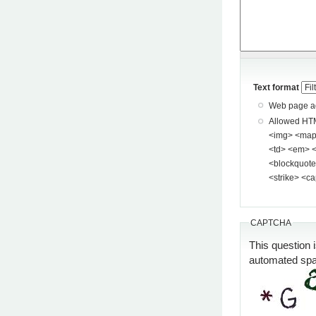
Text format
Web page add
Allowed HTML tags: <a> <p> <span> <div> <
<img> <map> <area> <hr> <br> <br />
<td> <em> <b> <u> <i> <st
<blockquote> <pre> <
<strike> <ca
CAPTCHA
This question 
automated sp