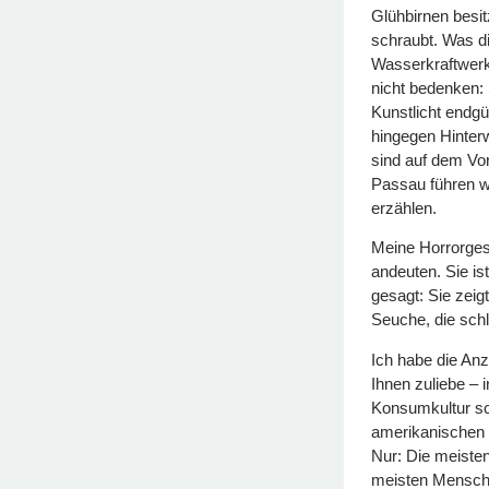
Glühbirnen besi
schraubt. Was d
Wasserkraftwerk
nicht bedenken: 
Kunstlicht endg
hingegen Hinterw
sind auf dem Vor
Passau führen we
erzählen.
Meine Horrorgesc
andeuten. Sie is
gesagt: Sie zeig
Seuche, die schl
Ich habe die Anz
Ihnen zuliebe – 
Konsumkultur sc
amerikanischen 
Nur: Die meiste
meisten Mensche