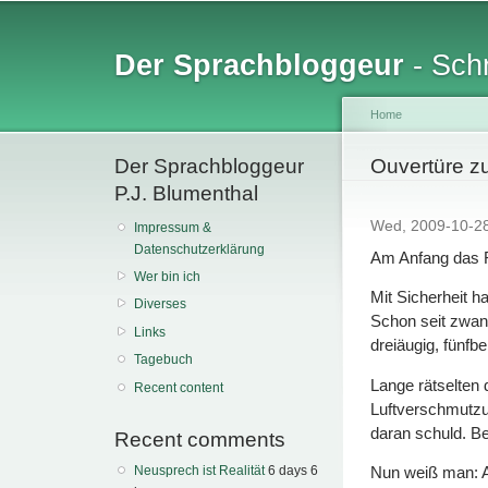
Sk
ma
Der Sprachbloggeur
- Schr
co
Home
Der Sprachbloggeur
You are her
Ouvertüre zu
P.J. Blumenthal
Wed, 2009-10-2
Impressum &
Datenschutzerklärung
Am Anfang das 
Wer bin ich
Mit Sicherheit h
Diverses
Schon seit zwan
Links
dreiäugig, fünfb
Tagebuch
Lange rätselten 
Recent content
Luftverschmutzu
daran schuld. B
Recent comments
Neusprech ist Realität
6 days 6
Nun weiß man: A