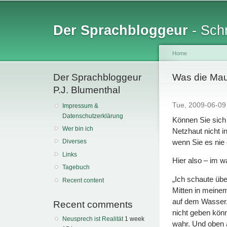
Sk
ma
Der Sprachbloggeur
- Schr
co
Home
Der Sprachbloggeur
You are her
Was die Mau
P.J. Blumenthal
Tue, 2009-06-0
Impressum &
Datenschutzerklärung
Können Sie sich 
Wer bin ich
Netzhaut nicht i
wenn Sie es nie 
Diverses
Links
Hier also – im 
Tagebuch
„Ich schaute üb
Recent content
Mitten in meinem
auf dem Wasser. 
Recent comments
nicht geben könn
Neusprech ist Realität
1 week
wahr. Und oben 