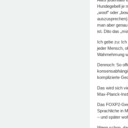
Hundegebell je
„woof“ oder „bow
auszusprechen).
man aber genau h
ist. Dito das „m
Ich gebe zu: Ich
jeder Mensch, o
Wahrnehmung wi
Dennoch: So offe
konsensabhängig
komplizierte G
Das wird sich vi
Max-Planck-Inst
Das FOXP2-Gen 
Sprachliche in 
– und später woh
Wenn schon, dan