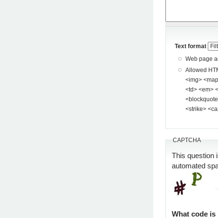
Text format
Web page add
Allowed HTML tags: <a> <p> <span> <div> <
<img> <map> <area> <hr> <br> <br />
<td> <em> <b> <u> <i> <st
<blockquote> <pre> <
<strike> <ca
CAPTCHA
This question 
automated sp
What code is