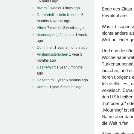
15 hours ago
divers
3 weeks 3 days ago
Ende des Zitats.
Der Vorteil ist kein Nachteil
6
Privatsphäre.
months 4 weeks ago
Was ich sagen wi
Alfred
7 months 3 weeks ago
nichts anders a
hierneugierig
9 months 1 week
Welt auf einer g
ago
Dummheit
1 year 2 months ago
Und nun die näch
Anstandssternchen
1 year 3
Woche habe wäh
months ago
Türkentaubenpärc
Das N-Wort
1 year 3 months
lauschte, und e
ago
hören übrigens e
Dosenhirn
1 year 6 months ago
Ich stellte fest,
Korrekt
1 year 6 months ago
vokalisch. Etwa:
den USA heißen 
„hu“ oder „u“ o
„Mourning“ ist a
Name aber daher?
die Welt rufen.
Alles jedenfall