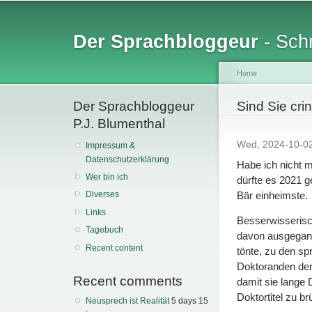
Sk
ma
Der Sprachbloggeur
- Schr
co
Home
Der Sprachbloggeur
You are her
Sind Sie cri
P.J. Blumenthal
Wed, 2024-10-0
Impressum &
Datenschutzerklärung
Habe ich nicht 
Wer bin ich
dürfte es 2021 
Bär einheimste.
Diverses
Links
Besserwisserisc
Tagebuch
davon ausgegang
Recent content
tönte, zu den sp
Doktoranden der
Recent comments
damit sie lange 
Doktortitel zu br
Neusprech ist Realität
5 days 15