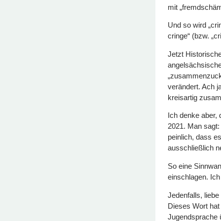
mit „fremdschäm
Und so wird „cri
cringe“ (bzw. „cr
Jetzt Historisch
angelsächsische
„zusammenzucken
verändert. Ach ja
kreisartig zusa
Ich denke aber, 
2021. Man sagt: 
peinlich, dass es
ausschließlich n
So eine Sinnwand
einschlagen. Ich
Jedenfalls, lieb
Dieses Wort hat b
Jugendsprache ü