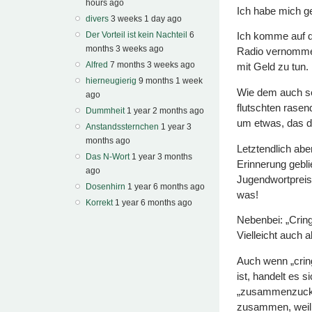
hours ago
Ich habe mich g
divers
3 weeks 1 day ago
Der Vorteil ist kein Nachteil
6
Ich komme auf di
months 3 weeks ago
Radio vernommen 
Alfred
7 months 3 weeks ago
mit Geld zu tun.
hierneugierig
9 months 1 week
Wie dem auch sei
ago
flutschten rasen
Dummheit
1 year 2 months ago
um etwas, das die
Anstandssternchen
1 year 3
months ago
Letztendlich abe
Das N-Wort
1 year 3 months
Erinnerung gebli
ago
Jugendwortpreis
Dosenhirn
1 year 6 months ago
was!
Korrekt
1 year 6 months ago
Nebenbei: „Cring
Vielleicht auch 
Auch wenn „crin
ist, handelt es 
„zusammenzucken
zusammen, weil 