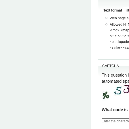
Text format
Web page add
Allowed HTML tags: <a> <p> <span> <div> <
<img> <map> <area> <hr> <br> <br />
<td> <em> <b> <u> <i> <st
<blockquote> <pre> <
<strike> <ca
CAPTCHA
This question 
automated sp
What code is
Enter the charact