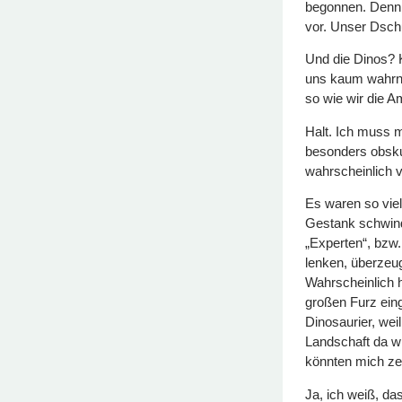
begonnen. Denn d
vor. Unser Dsch
Und die Dinos? K
uns kaum wahrne
so wie wir die A
Halt. Ich muss 
besonders obskur.
wahrscheinlich v
Es waren so viel
Gestank schwind
„Experten“, bzw. 
lenken, überzeug
Wahrscheinlich 
großen Furz eing
Dinosaurier, wei
Landschaft da wi
könnten mich ze
Ja, ich weiß, das