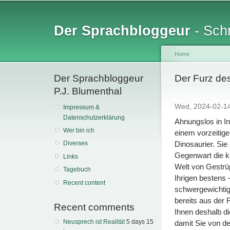
Sk
ma
Der Sprachbloggeur
- Schr
co
Home
Der Sprachbloggeur
You are her
Der Furz de
P.J. Blumenthal
Wed, 2024-02-1
Impressum &
Datenschutzerklärung
Ahnungslos in In
Wer bin ich
einem vorzeitige
Dinosaurier. Sie
Diverses
Gegenwart die k
Links
Welt von Gestrüp
Tagebuch
Ihrigen bestens
Recent content
schwergewichtig
bereits aus der
Recent comments
Ihnen deshalb di
Neusprech ist Realität
5 days 15
damit Sie von d