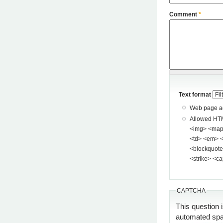
Comment
*
Text format
Web page add
Allowed HTML tags: <a> <p> <span> <div> <
<img> <map> <area> <hr> <br> <br />
<td> <em> <b> <u> <i> <st
<blockquote> <pre> <
<strike> <ca
CAPTCHA
This question 
automated sp