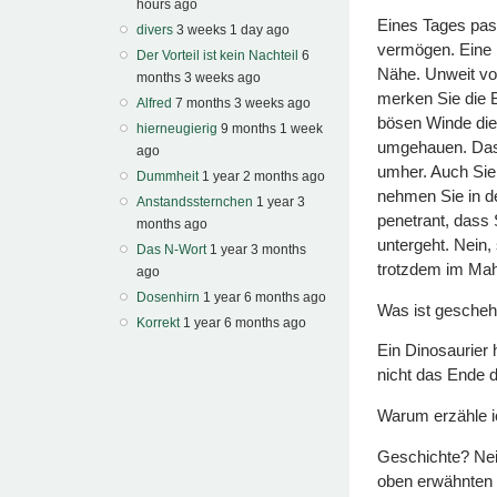
hours ago
Eines Tages pas
divers
3 weeks 1 day ago
vermögen. Eine H
Der Vorteil ist kein Nachteil
6
Nähe. Unweit vo
months 3 weeks ago
merken Sie die 
Alfred
7 months 3 weeks ago
bösen Winde dies
hierneugierig
9 months 1 week
umgehauen. Das h
ago
umher. Auch Sie
Dummheit
1 year 2 months ago
nehmen Sie in d
Anstandssternchen
1 year 3
penetrant, dass 
months ago
untergeht. Nein, 
Das N-Wort
1 year 3 months
trotzdem im Mah
ago
Dosenhirn
1 year 6 months ago
Was ist gesche
Korrekt
1 year 6 months ago
Ein Dinosaurier 
nicht das Ende d
Warum erzähle i
Geschichte? Nein
oben erwähnten S